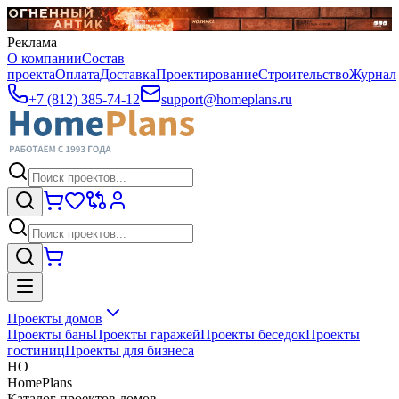
Реклама
О компании
Состав
проекта
Оплата
Доставка
Проектирование
Строительство
Журнал
+7 (812) 385-74-12
support@homeplans.ru
Проекты домов
Проекты бань
Проекты гаражей
Проекты беседок
Проекты
гостиниц
Проекты для бизнеса
HO
HomePlans
Каталог проектов домов