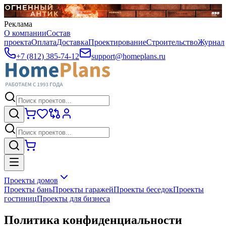
Реклама
О компании
Состав
проекта
Оплата
Доставка
Проектирование
Строительство
Журнал
+7 (812) 385-74-12
support@homeplans.ru
Проекты домов
Проекты бань
Проекты гаражей
Проекты беседок
Проекты
гостиниц
Проекты для бизнеса
Политика конфиденциальности