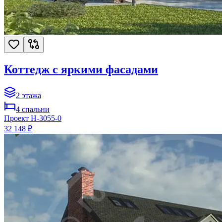
Коттедж с яркими фасадами
2
этажа
4
спальни
Проект
H-3055-0
32 148 ₽