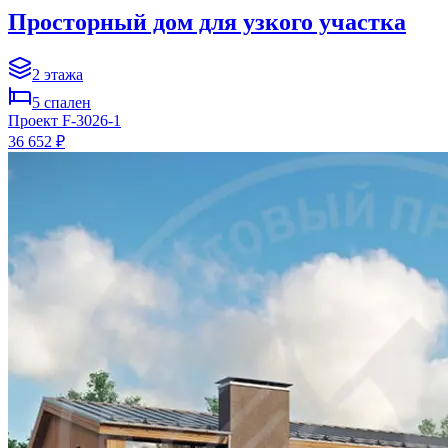
Просторный дом для узкого участка
2
этажа
5
спален
Проект
F-3026-1
36 652 ₽