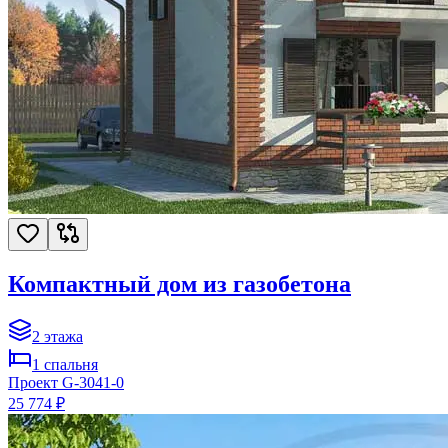
Компактный дом из газобетона
2
этажа
1
спальня
Проект
G-3041-0
25 774 ₽