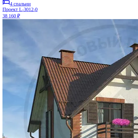
4
спальни
Проект
L-3012-0
38 160 ₽