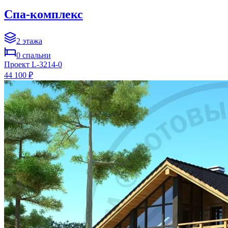
Спа-комплекс
2
этажа
0
спальни
Проект
L-3214-0
44 100 ₽