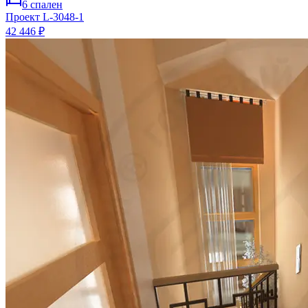
6
спален
Проект
L-3048-1
42 446 ₽