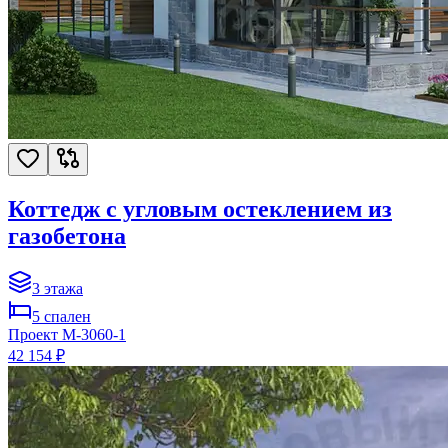
Коттедж с угловым остеклением из
газобетона
3
этажа
5
спален
Проект
M-3060-1
42 154 ₽