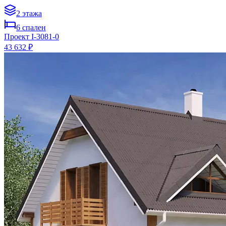
2
этажа
6
спален
Проект
I-3081-0
43 632 ₽