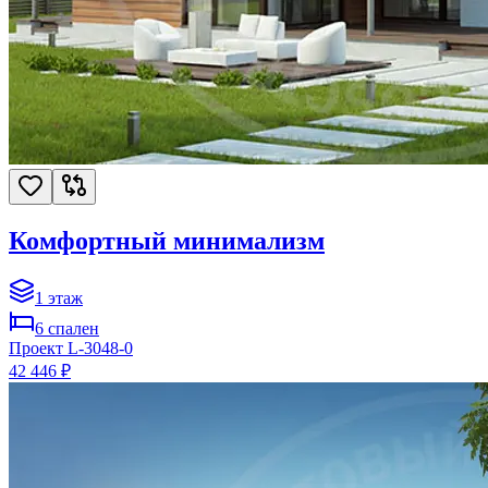
Комфортный минимализм
1
этаж
6
спален
Проект
L-3048-0
42 446 ₽