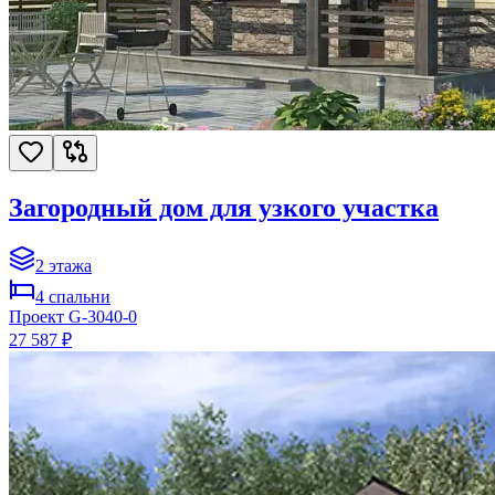
Загородный дом для узкого участка
2
этажа
4
спальни
Проект
G-3040-0
27 587 ₽