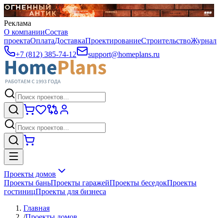
Реклама
О компании
Состав
проекта
Оплата
Доставка
Проектирование
Строительство
Журнал
+7 (812) 385-74-12
support@homeplans.ru
Проекты домов
Проекты бань
Проекты гаражей
Проекты беседок
Проекты
гостиниц
Проекты для бизнеса
Главная
/
Проекты домов