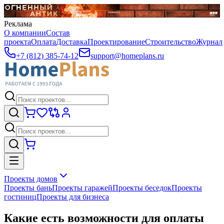
Реклама
О компании
Состав
проекта
Оплата
Доставка
Проектирование
Строительство
Журнал
+7 (812) 385-74-12
support@homeplans.ru
Проекты домов
Проекты бань
Проекты гаражей
Проекты беседок
Проекты
гостиниц
Проекты для бизнеса
Какие есть возможности для оплаты