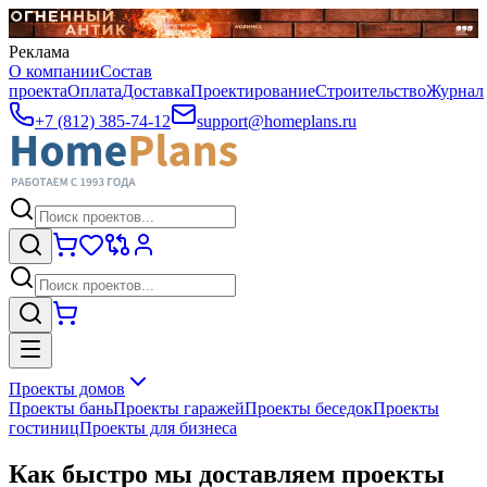
Реклама
О компании
Состав
проекта
Оплата
Доставка
Проектирование
Строительство
Журнал
+7 (812) 385-74-12
support@homeplans.ru
Проекты домов
Проекты бань
Проекты гаражей
Проекты беседок
Проекты
гостиниц
Проекты для бизнеса
Как быстро мы доставляем проекты