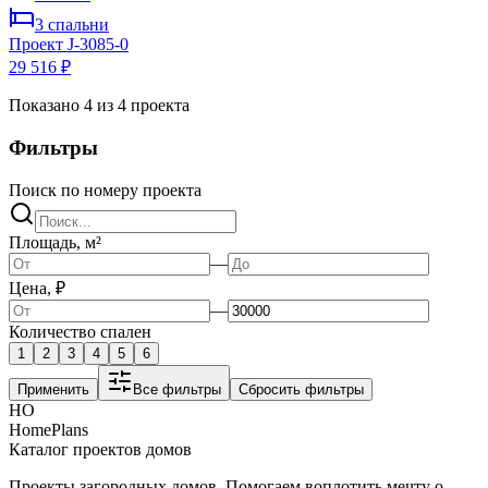
3
спальни
Проект
J-3085-0
29 516 ₽
Показано
4
из
4
проекта
Фильтры
Поиск по номеру проекта
Площадь, м²
—
Цена, ₽
—
Количество спален
1
2
3
4
5
6
Применить
Все фильтры
Сбросить фильтры
HO
HomePlans
Каталог проектов домов
Проекты загородных домов. Помогаем воплотить мечту о