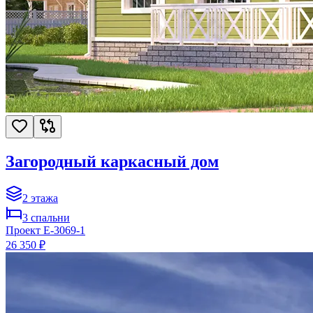
Загородный каркасный дом
2
этажа
3
спальни
Проект
E-3069-1
26 350 ₽