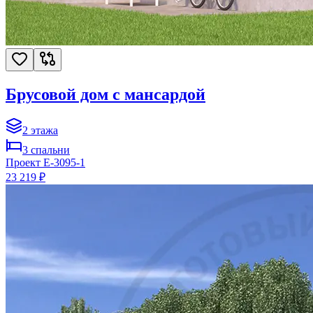
Брусовой дом с мансардой
2
этажа
3
спальни
Проект
E-3095-1
23 219 ₽