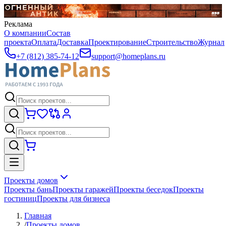
Реклама
О компании
Состав
проекта
Оплата
Доставка
Проектирование
Строительство
Журнал
+7 (812) 385-74-12
support@homeplans.ru
Проекты домов
Проекты бань
Проекты гаражей
Проекты беседок
Проекты
гостиниц
Проекты для бизнеса
Главная
/
Проекты домов