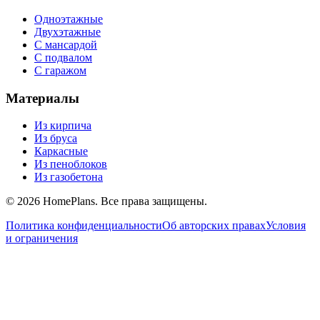
Одноэтажные
Двухэтажные
С мансардой
С подвалом
С гаражом
Материалы
Из кирпича
Из бруса
Каркасные
Из пеноблоков
Из газобетона
©
2026
HomePlans
. Все права защищены.
Политика конфиденциальности
Об авторских правах
Условия
и ограничения