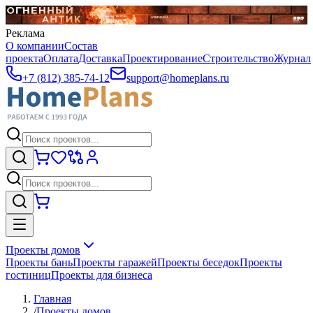
Реклама
О компании
Состав
проекта
Оплата
Доставка
Проектирование
Строительство
Журнал
+7 (812) 385-74-12
support@homeplans.ru
Проекты домов
Проекты бань
Проекты гаражей
Проекты беседок
Проекты
гостиниц
Проекты для бизнеса
Главная
/
Проекты домов