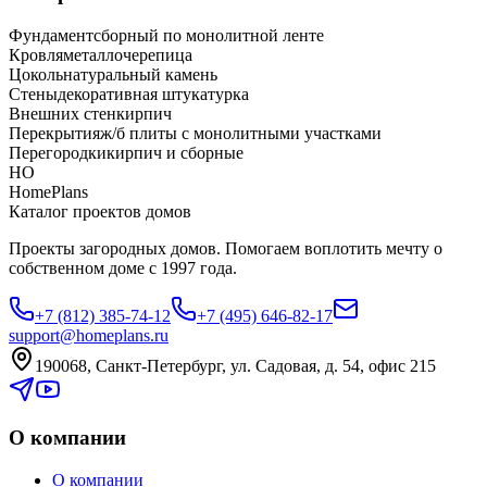
Фундамент
сборный по монолитной ленте
Кровля
металлочерепица
Цоколь
натуральный камень
Стены
декоративная штукатурка
Внешних стен
кирпич
Перекрытия
ж/б плиты с монолитными участками
Перегородки
кирпич и сборные
HO
HomePlans
Каталог проектов домов
Проекты загородных домов. Помогаем воплотить мечту о
собственном доме с 1997 года.
+7 (812) 385-74-12
+7 (495) 646-82-17
support@homeplans.ru
190068, Санкт-Петербург, ул. Садовая, д. 54, офис 215
О компании
О компании