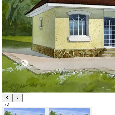
1
/
2