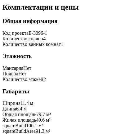
Комплектации и цены
Общая информация
Код проекта
E-3096-1
Количество спален
4
Количество ванных комнат
1
Этажность
Мансарда
Нет
Подвал
Нет
Количество этажей
2
Габариты
Ширина
11.4 м
Длина
6.4 м
Общая площадь
79.7 м²
Жилая площадь
40.6 м²
squareBuild
106.1 м²
squareBuildArea
91.3 м²