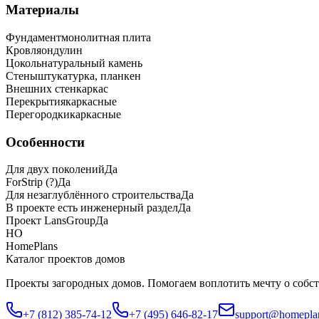
Материалы
Фундамент
монолитная плита
Кровля
ондулин
Цоколь
натуральный камень
Стены
штукатурка, планкен
Внешних стен
каркас
Перекрытия
каркасные
Перегородки
каркасные
Особенности
Для двух поколений
Да
ForStrip (?)
Да
Для незаглублённого строительства
Да
В проекте есть инженерный раздел
Да
Проект LansGroup
Да
HO
HomePlans
Каталог проектов домов
Проекты загородных домов. Помогаем воплотить мечту о собст
+7 (812) 385-74-12
+7 (495) 646-82-17
support@homeplan