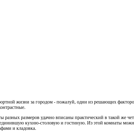
ртной жизни за городом - пожалуй, одни из решающих факторов
контрастные.
ы разных размеров удачно вписаны практический в такой же че
единившую кухню-столовую и гостиную. Из этой комнаты можно 
фами и кладовка.