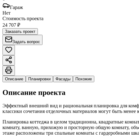
Гараж
Нет
Стоимость проекта
24 707 ₽
Заказать проект
Задать вопрос
Описание
Планировки
Фасады
Похожие
Описание проекта
Эффектный внешний вид и рациональная планировка для комфо
классики сочетания отделочных материалов могут быть менее 
Планировка коттеджа в целом традиционна, квадратные комнат
комнату, ванную, прихожую и просторную общую комнату, объ
этаже расположены три спальные комнаты с гардеробными шка