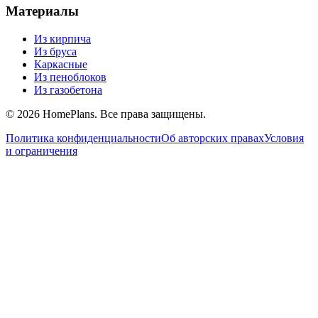
Материалы
Из кирпича
Из бруса
Каркасные
Из пеноблоков
Из газобетона
©
2026
HomePlans
. Все права защищены.
Политика конфиденциальности
Об авторских правах
Условия
и ограничения