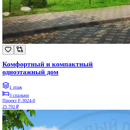
Комфортный и компактный
одноэтажный дом
1
этаж
3
спальни
Проект
F-3024-0
25 792 ₽