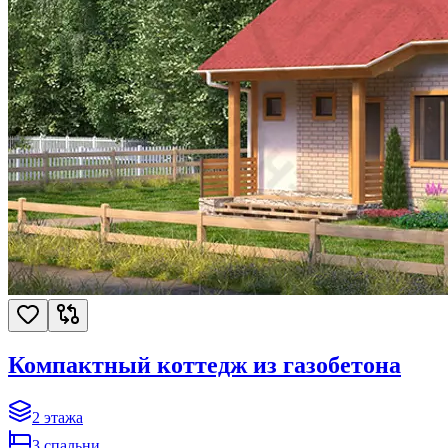
Компактный коттедж из газобетона
2
этажа
3
спальни