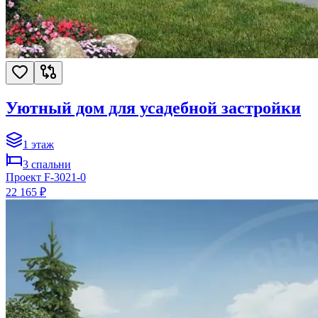
Уютный дом для усадебной застройки
1
этаж
3
спальни
Проект
F-3021-0
22 165 ₽