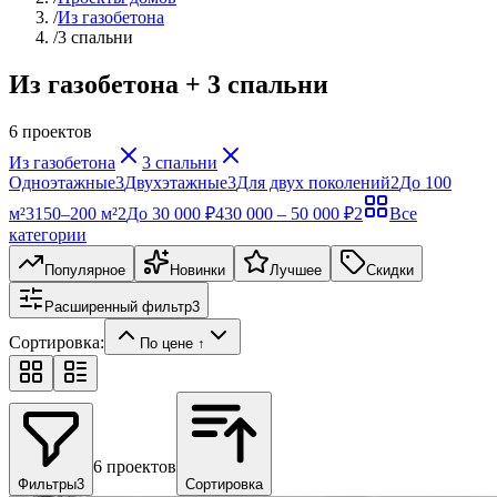
/
Из газобетона
/
3 спальни
Из газобетона + 3 спальни
6
проектов
Из газобетона
3 спальни
Одноэтажные
3
Двухэтажные
3
Для двух поколений
2
До 100
м²
3
150–200 м²
2
До 30 000 ₽
4
30 000 – 50 000 ₽
2
Все
категории
Популярное
Новинки
Лучшее
Скидки
Расширенный фильтр
3
Сортировка:
По цене ↑
6
проектов
Фильтры
3
Сортировка