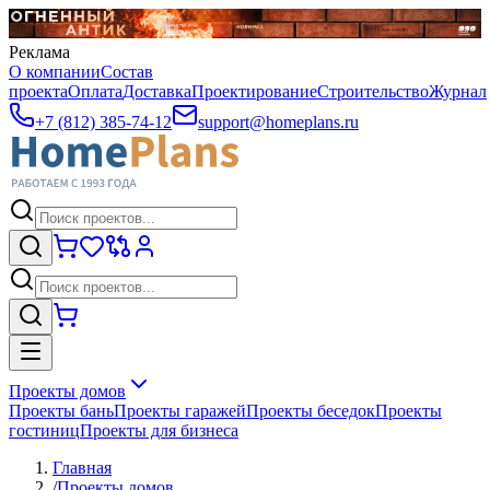
Реклама
О компании
Состав
проекта
Оплата
Доставка
Проектирование
Строительство
Журнал
+7 (812) 385-74-12
support@homeplans.ru
Проекты домов
Проекты бань
Проекты гаражей
Проекты беседок
Проекты
гостиниц
Проекты для бизнеса
Главная
/
Проекты домов