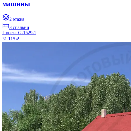
машины
2
этажа
3
спальни
Проект
G-1529-1
31 115 ₽