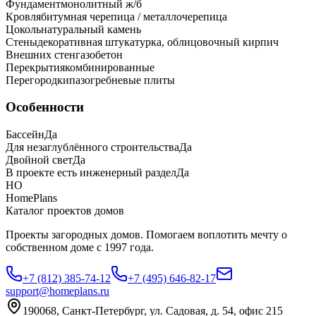
Фундамент
монолитный ж/б
Кровля
битумная черепица / металлочерепица
Цоколь
натуральный камень
Стены
декоративная штукатурка, облицовочный кирпич
Внешних стен
газобетон
Перекрытия
комбинированные
Перегородки
пазогребневые плиты
Особенности
Бассейн
Да
Для незаглублённого строительства
Да
Двойной свет
Да
В проекте есть инженерный раздел
Да
HO
HomePlans
Каталог проектов домов
Проекты загородных домов. Помогаем воплотить мечту о
собственном доме с 1997 года.
+7 (812) 385-74-12
+7 (495) 646-82-17
support@homeplans.ru
190068, Санкт-Петербург, ул. Садовая, д. 54, офис 215