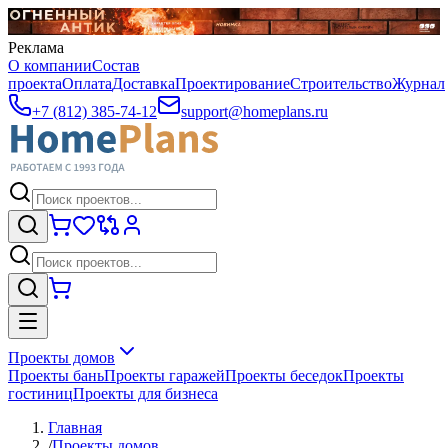
Реклама
О компании
Состав
проекта
Оплата
Доставка
Проектирование
Строительство
Журнал
+7 (812) 385-74-12
support@homeplans.ru
Проекты домов
Проекты бань
Проекты гаражей
Проекты беседок
Проекты
гостиниц
Проекты для бизнеса
Главная
/
Проекты домов