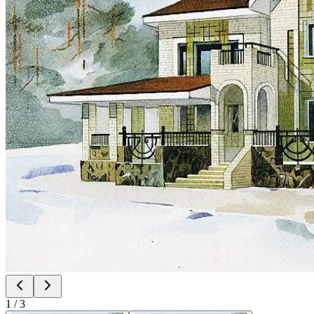
1
/
3