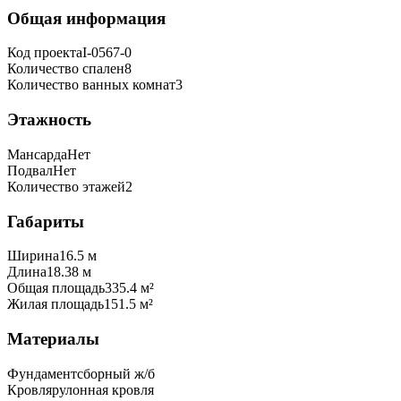
Общая информация
Код проекта
I-0567-0
Количество спален
8
Количество ванных комнат
3
Этажность
Мансарда
Нет
Подвал
Нет
Количество этажей
2
Габариты
Ширина
16.5 м
Длина
18.38 м
Общая площадь
335.4 м²
Жилая площадь
151.5 м²
Материалы
Фундамент
сборный ж/б
Кровля
рулонная кровля