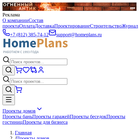
Реклама
О компании
Состав
проекта
Оплата
Доставка
Проектирование
Строительство
Журнал
+7 (812) 385-74-12
support@homeplans.ru
Проекты домов
Проекты бань
Проекты гаражей
Проекты беседок
Проекты
гостиниц
Проекты для бизнеса
Главная
/
Проекты домов