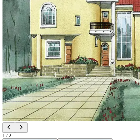
1
/
2