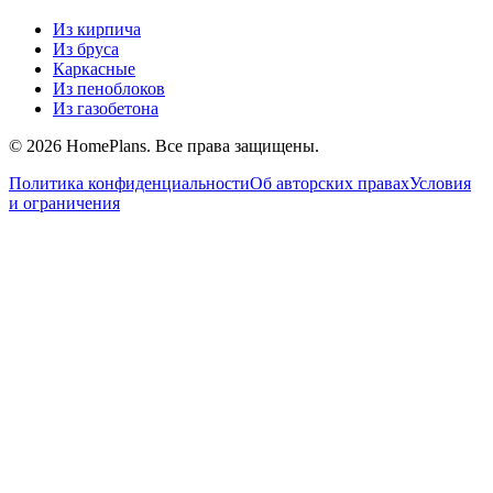
Из кирпича
Из бруса
Каркасные
Из пеноблоков
Из газобетона
©
2026
HomePlans
. Все права защищены.
Политика конфиденциальности
Об авторских правах
Условия
и ограничения