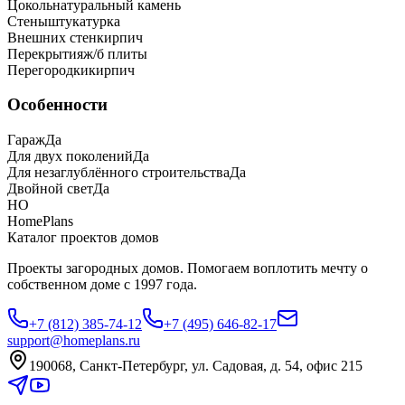
Цоколь
натуральный камень
Стены
штукатурка
Внешних стен
кирпич
Перекрытия
ж/б плиты
Перегородки
кирпич
Особенности
Гараж
Да
Для двух поколений
Да
Для незаглублённого строительства
Да
Двойной свет
Да
HO
HomePlans
Каталог проектов домов
Проекты загородных домов. Помогаем воплотить мечту о
собственном доме с 1997 года.
+7 (812) 385-74-12
+7 (495) 646-82-17
support@homeplans.ru
190068, Санкт-Петербург, ул. Садовая, д. 54, офис 215