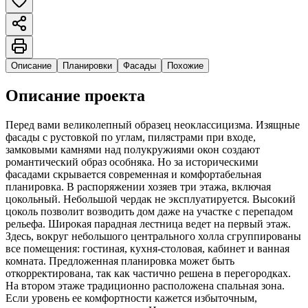
Описание
Планировки
Фасады
Похожие
Описание проекта
Перед вами великолепный образец неоклассицизма. Изящные
фасады с рустовкой по углам, пилястрами при входе,
замковыми камнями над полукружиями окон создают
романтический образ особняка. Но за историческими
фасадами скрывается современная и комфортабельная
планировка. В распоряжении хозяев три этажа, включая
цокольный. Небольшой чердак не эксплуатируется. Высокий
цоколь позволит возводить дом даже на участке с перепадом
рельефа. Широкая парадная лестница ведет на первый этаж.
Здесь, вокруг небольшого центрального холла сгруппированы
все помещения: гостиная, кухня-столовая, кабинет и ванная
комната. Предложенная планировка может быть
откорректирована, так как частично решена в перегородках.
На втором этаже традиционно расположена спальная зона.
Если уровень ее комфортности кажется избыточным,