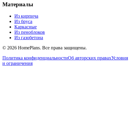
Материалы
Из кирпича
Из бруса
Каркасные
Из пеноблоков
Из газобетона
©
2026
HomePlans
. Все права защищены.
Политика конфиденциальности
Об авторских правах
Условия
и ограничения