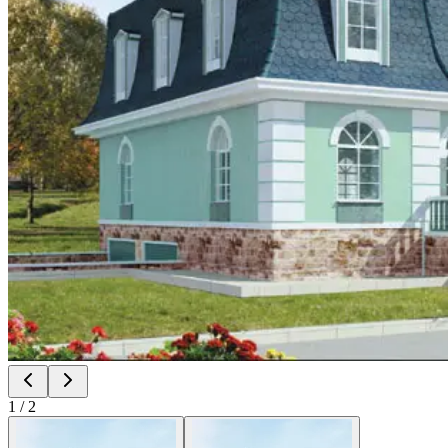
1
/
2