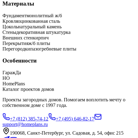
Материалы
Фундамент
монолитный ж/б
Кровля
оцинкованная сталь
Цоколь
натуральный камень
Стены
декоративная штукатурка
Внешних стен
кирпич
Перекрытия
ж/б плиты
Перегородки
пазогребневые плиты
Особенности
Гараж
Да
HO
HomePlans
Каталог проектов домов
Проекты загородных домов. Помогаем воплотить мечту о
собственном доме с 1997 года.
+7 (812) 385-74-12
+7 (495) 646-82-17
support@homeplans.ru
190068, Санкт-Петербург, ул. Садовая, д. 54, офис 215