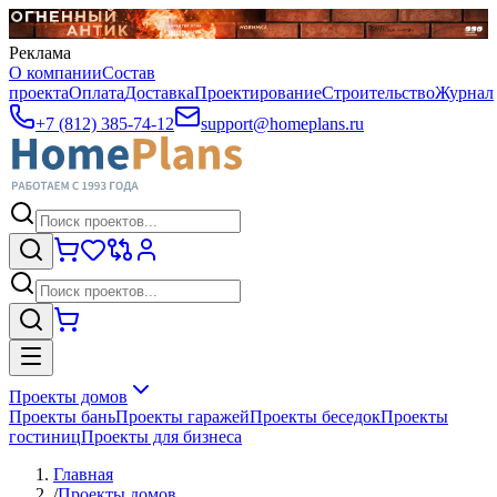
Реклама
О компании
Состав
проекта
Оплата
Доставка
Проектирование
Строительство
Журнал
+7 (812) 385-74-12
support@homeplans.ru
Проекты домов
Проекты бань
Проекты гаражей
Проекты беседок
Проекты
гостиниц
Проекты для бизнеса
Главная
/
Проекты домов