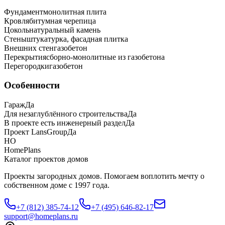
Фундамент
монолитная плита
Кровля
битумная черепица
Цоколь
натуральный камень
Стены
штукатурка, фасадная плитка
Внешних стен
газобетон
Перекрытия
сборно-монолитные из газобетона
Перегородки
газобетон
Особенности
Гараж
Да
Для незаглублённого строительства
Да
В проекте есть инженерный раздел
Да
Проект LansGroup
Да
HO
HomePlans
Каталог проектов домов
Проекты загородных домов. Помогаем воплотить мечту о
собственном доме с 1997 года.
+7 (812) 385-74-12
+7 (495) 646-82-17
support@homeplans.ru