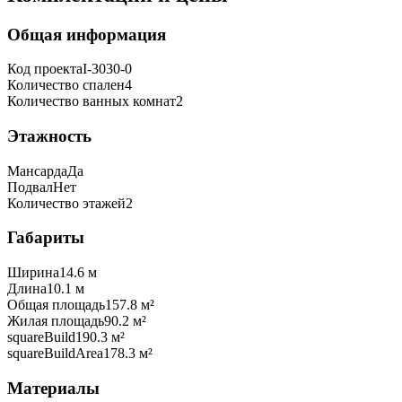
Общая информация
Код проекта
I-3030-0
Количество спален
4
Количество ванных комнат
2
Этажность
Мансарда
Да
Подвал
Нет
Количество этажей
2
Габариты
Ширина
14.6 м
Длина
10.1 м
Общая площадь
157.8 м²
Жилая площадь
90.2 м²
squareBuild
190.3 м²
squareBuildArea
178.3 м²
Материалы