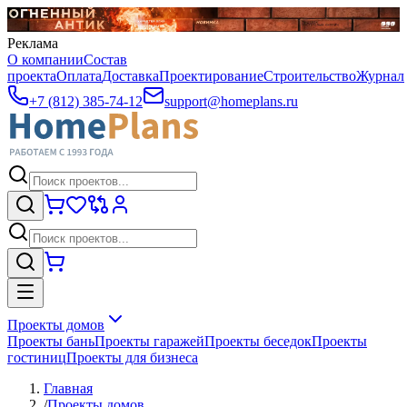
Реклама
О компании
Состав
проекта
Оплата
Доставка
Проектирование
Строительство
Журнал
+7 (812) 385-74-12
support@homeplans.ru
Проекты домов
Проекты бань
Проекты гаражей
Проекты беседок
Проекты
гостиниц
Проекты для бизнеса
Главная
/
Проекты домов