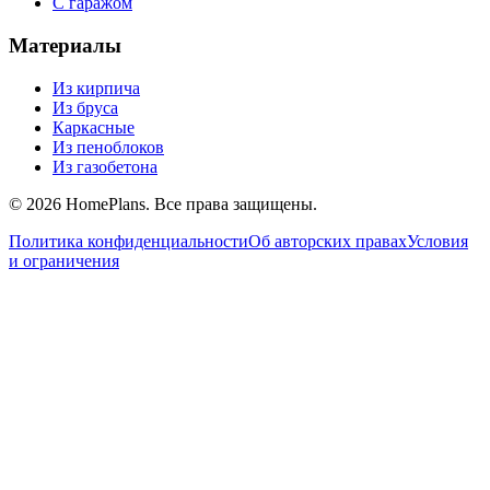
С гаражом
Материалы
Из кирпича
Из бруса
Каркасные
Из пеноблоков
Из газобетона
©
2026
HomePlans
. Все права защищены.
Политика конфиденциальности
Об авторских правах
Условия
и ограничения