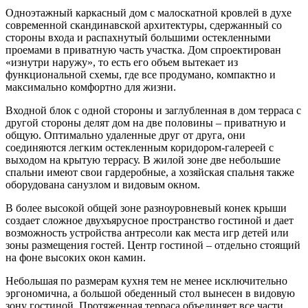
Одноэтажный каркасный дом с малоскатной кровлей в духе
современной скандинавской архитектуры, сдержанный со
стороны входа и распахнутый большими остекленными
проемами в приватную часть участка. Дом спроектирован
«изнутри наружу», то есть его объем вытекает из
функциональной схемы, где все продумано, компактно и
максимально комфортно для жизни.
Входной блок с одной стороны и заглубленная в дом терраса с
другой стороны делят дом на две половины – приватную и
общую. Оптимально удаленные друг от друга, они
соединяются легким остекленным коридором-галереей с
выходом на крытую террасу. В жилой зоне две небольшие
спальни имеют свои гардеробные, а хозяйская спальня также
оборудована санузлом и видовым окном.
В более высокой общей зоне разноуровневый конек крыши
создает сложное двухъярусное пространство гостиной и дает
возможность устройства антресоли как места игр детей или
зоны размещения гостей. Центр гостиной – отдельно стоящий
на фоне высоких окон камин.
Небольшая по размерам кухня тем не менее исключительно
эргономична, а большой обеденный стол вынесен в видовую
зону гостиной. Протяженная терраса объединяет все части