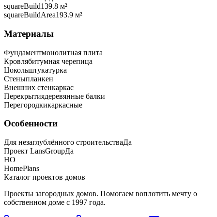
squareBuild
139.8 м²
squareBuildArea
193.9 м²
Материалы
Фундамент
монолитная плита
Кровля
битумная черепица
Цоколь
штукатурка
Стены
планкен
Внешних стен
каркас
Перекрытия
деревянные балки
Перегородки
каркасные
Особенности
Для незаглублённого строительства
Да
Проект LansGroup
Да
HO
HomePlans
Каталог проектов домов
Проекты загородных домов. Помогаем воплотить мечту о
собственном доме с 1997 года.