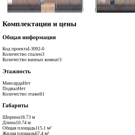
Комплектации и цены
Общая информация
Код проекта
I-3092-0
Количество спален
3
Количество ванных комнат
3
Этажность
Мансарда
Нет
Подвал
Нет
Количество этажей
1
Габариты
Ширина
18.73 м
Длина
10.74 м
Общая площадь
115.1 м²
Жилая площадь
67.4 м²