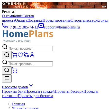
Реклама
О компании
Состав
проекта
Оплата
Доставка
Проектирование
Строительство
Журнал
+7 (812) 385-74-12
support@homeplans.ru
Проекты домов
Проекты бань
Проекты гаражей
Проекты беседок
Проекты
гостиниц
Проекты для бизнеса
Главная
/
Проекты домов