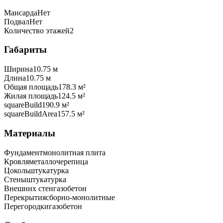
Мансарда
Нет
Подвал
Нет
Количество этажей
2
Габариты
Ширина
10.75 м
Длина
10.75 м
Общая площадь
178.3 м²
Жилая площадь
124.5 м²
squareBuild
190.9 м²
squareBuildArea
157.5 м²
Материалы
Фундамент
монолитная плита
Кровля
металлочерепица
Цоколь
штукатурка
Стены
штукатурка
Внешних стен
газобетон
Перекрытия
сборно-монолитные
Перегородки
газобетон