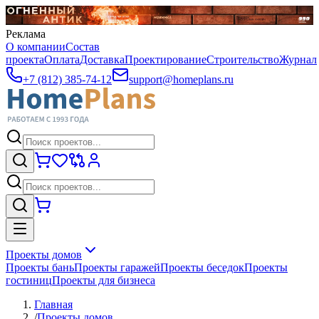
Реклама
О компании
Состав
проекта
Оплата
Доставка
Проектирование
Строительство
Журнал
+7 (812) 385-74-12
support@homeplans.ru
Проекты домов
Проекты бань
Проекты гаражей
Проекты беседок
Проекты
гостиниц
Проекты для бизнеса
Главная
/
Проекты домов