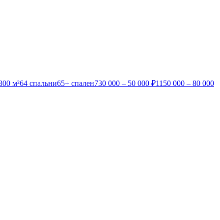
300 м²
6
4 спальни
6
5+ спален
7
30 000 – 50 000 ₽
11
50 000 – 80 000