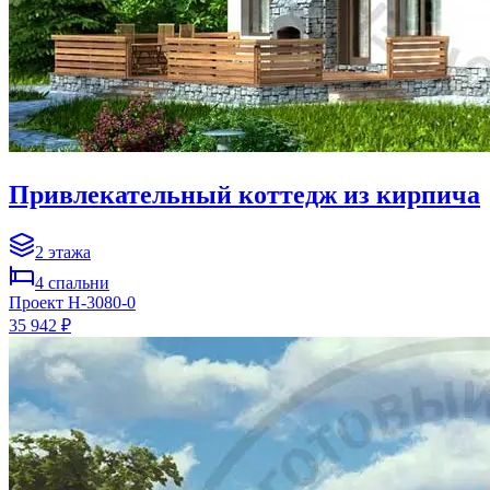
Привлекательный коттедж из кирпича
2
этажа
4
спальни
Проект
H-3080-0
35 942 ₽