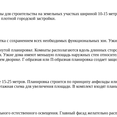
ы для строительства на земельных участках шириной 10-15 мет
 плотной городской застройки.
ка с сохранением всех необходимых функциональных зон. Узкие 
нутой планировке. Комнаты располагаются вдоль длинных сторо
я. Узкие дома имеют меньшую площадь наружных стен относител
м дворике. Г-образная или П-образная планировка создает защи
 15-25 метров. Планировка строится по принципу анфилады ил
тажная схема для увеличения площади. В комплект входят план
ьного естественного освещения. Главный фасад желательно рас