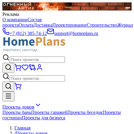
Реклама
О компании
Состав
проекта
Оплата
Доставка
Проектирование
Строительство
Журнал
+7 (812) 385-74-12
support@homeplans.ru
Проекты домов
Проекты бань
Проекты гаражей
Проекты беседок
Проекты
гостиниц
Проекты для бизнеса
Главная
/
Проекты домов