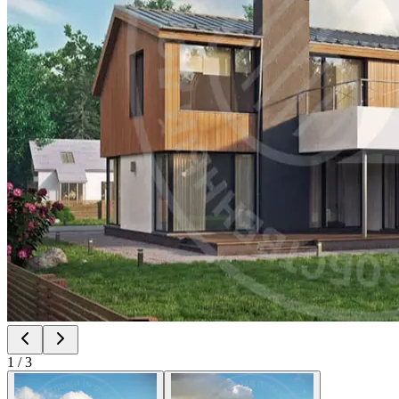
1
/
3