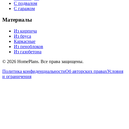
С подвалом
С гаражом
Материалы
Из кирпича
Из бруса
Каркасные
Из пеноблоков
Из газобетона
©
2026
HomePlans
. Все права защищены.
Политика конфиденциальности
Об авторских правах
Условия
и ограничения