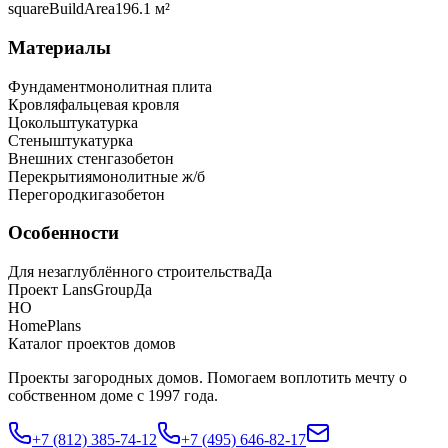
squareBuildArea
196.1 м²
Материалы
Фундамент
монолитная плита
Кровля
фальцевая кровля
Цоколь
штукатурка
Стены
штукатурка
Внешних стен
газобетон
Перекрытия
монолитные ж/б
Перегородки
газобетон
Особенности
Для незаглублённого строительства
Да
Проект LansGroup
Да
HO
HomePlans
Каталог проектов домов
Проекты загородных домов. Помогаем воплотить мечту о
собственном доме с 1997 года.
+7 (812) 385-74-12
+7 (495) 646-82-17