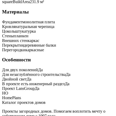
squareBuildArea
231.9 м²
Материалы
Фундамент
монолитная плита
Кровля
натуральная черепица
Цоколь
штукатурка
Стены
планкен
Внешних стен
каркас
Перекрытия
деревянные балки
Перегородки
каркасные
Особенности
Для двух поколений
Да
Для незаглублённого строительства
Да
Двойной свет
Да
В проекте есть инженерный раздел
Да
Проект LansGroup
Да
HO
HomePlans
Каталог проектов домов
Проекты загородных домов. Помогаем воплотить мечту о
собственном доме с 1997 года.