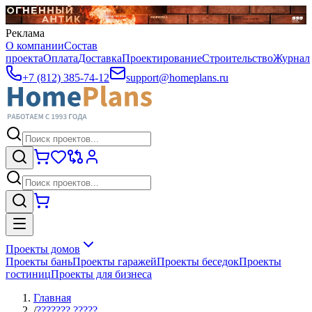
Реклама
О компании
Состав
проекта
Оплата
Доставка
Проектирование
Строительство
Журнал
+7 (812) 385-74-12
support@homeplans.ru
Проекты домов
Проекты бань
Проекты гаражей
Проекты беседок
Проекты
гостиниц
Проекты для бизнеса
Главная
/
??????? ?????