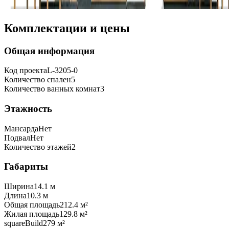
Комплектации и цены
Общая информация
Код проекта
L-3205-0
Количество спален
5
Количество ванных комнат
3
Этажность
Мансарда
Нет
Подвал
Нет
Количество этажей
2
Габариты
Ширина
14.1 м
Длина
10.3 м
Общая площадь
212.4 м²
Жилая площадь
129.8 м²
squareBuild
279 м²