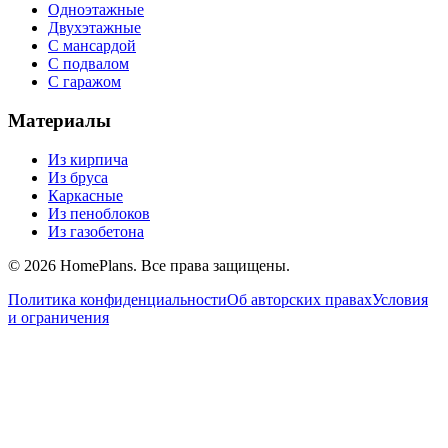
Одноэтажные
Двухэтажные
С мансардой
С подвалом
С гаражом
Материалы
Из кирпича
Из бруса
Каркасные
Из пеноблоков
Из газобетона
©
2026
HomePlans
. Все права защищены.
Политика конфиденциальности
Об авторских правах
Условия
и ограничения