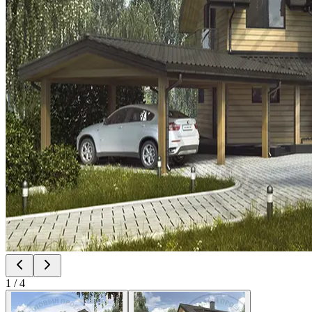
1
/
4