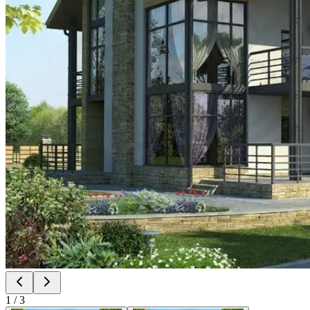
1
/
3