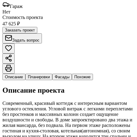
Гараж
Нет
Стоимость проекта
47 625 ₽
Заказать проект
Задать вопрос
Описание
Планировки
Фасады
Похожие
Описание проекта
Современный, красивый коттедж с интересным вариантом
углового остекления. Угловой витраж с легкими переплетами
без простенков и массивных колонн создает ощущение
воздушности и свободы. В доме запроектировано два этажа и
жилая мансарда, без подвала. На первом этаже расположены
гостиная и кухня-столовая, котельная(автономная), со своим
выходом на улицу. На втором этаже находится три спальни и