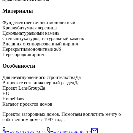
Материалы
Фундамент
ленточный монолитный
Кровля
битумная черепица
Цоколь
натуральный камень
Стены
штукатурка, натуральный камень
Внешних стен
поризованный кирпич
Перекрытия
монолитные ж/б
Перегородки
кирпич
Особенности
Для незаглублённого строительства
Да
В проекте есть инженерный раздел
Да
Проект LansGroup
Да
HO
HomePlans
Каталог проектов домов
Проекты загородных домов. Помогаем воплотить мечту о
собственном доме с 1997 года.
+7 (812) 385-74-12
+7 (495) 646-82-17