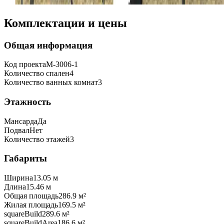
Комплектации и цены
Общая информация
Код проекта
M-3006-1
Количество спален
4
Количество ванных комнат
3
Этажность
Мансарда
Да
Подвал
Нет
Количество этажей
3
Габариты
Ширина
13.05 м
Длина
15.46 м
Общая площадь
286.9 м²
Жилая площадь
169.5 м²
squareBuild
289.6 м²
squareBuildArea
186.6 м²