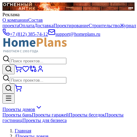
Реклама
О компании
Состав
проекта
Оплата
Доставка
Проектирование
Строительство
Журнал
+7 (812) 385-74-12
support@homeplans.ru
Проекты домов
Проекты бань
Проекты гаражей
Проекты беседок
Проекты
гостиниц
Проекты для бизнеса
Главная
/
Проекты домов