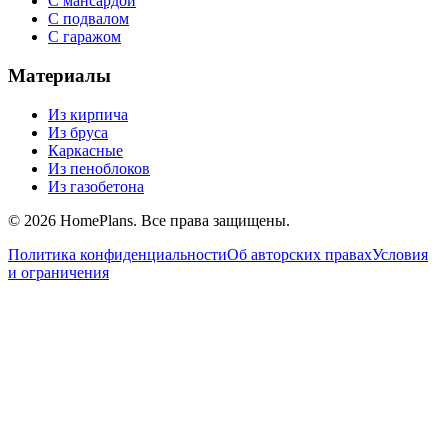
С мансардой
С подвалом
С гаражом
Материалы
Из кирпича
Из бруса
Каркасные
Из пеноблоков
Из газобетона
©
2026
HomePlans
. Все права защищены.
Политика конфиденциальности
Об авторских правах
Условия
и ограничения