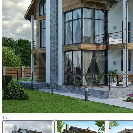
1
/
5