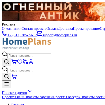
Реклама
О компании
Состав проекта
Оплата
Доставка
Проектирование
Ст
+7 (812) 385-74-12
support@homeplans.ru
Проекты домов
Проекты бань
Проекты гаражей
Проекты беседок
Проекты гост
Главная