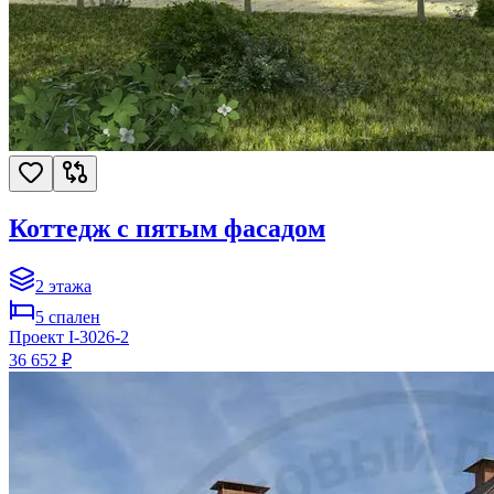
Коттедж с пятым фасадом
2
этажа
5
спален
Проект
I-3026-2
36 652 ₽