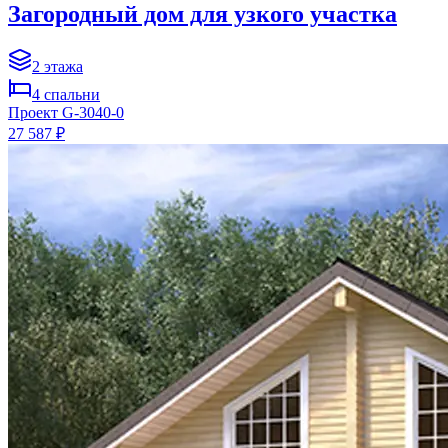
Загородный дом для узкого участка
2
этажа
4
спальни
Проект
G-3040-0
27 587 ₽