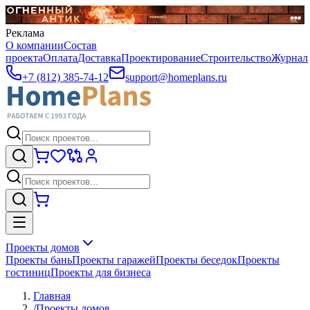
Реклама
О компании
Состав
проекта
Оплата
Доставка
Проектирование
Строительство
Журнал
+7 (812) 385-74-12
support@homeplans.ru
Проекты домов
Проекты бань
Проекты гаражей
Проекты беседок
Проекты
гостиниц
Проекты для бизнеса
Главная
/
Проекты домов