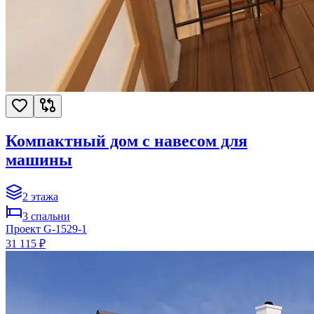
Компактный дом с навесом для
машины
2
этажа
3
спальни
Проект
G-1529-1
31 115 ₽