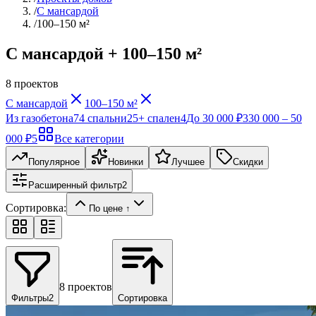
/
С мансардой
/
100–150 м²
С мансардой + 100–150 м²
8
проектов
С мансардой
100–150 м²
Из газобетона
7
4 спальни
2
5+ спален
4
До 30 000 ₽
3
30 000 – 50
000 ₽
5
Все категории
Популярное
Новинки
Лучшее
Скидки
Расширенный фильтр
2
Сортировка:
По цене ↑
8
проектов
Фильтры
2
Сортировка