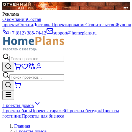
Реклама
О компании
Состав
проекта
Оплата
Доставка
Проектирование
Строительство
Журнал
+7 (812) 385-74-12
support@homeplans.ru
Проекты домов
Проекты бань
Проекты гаражей
Проекты беседок
Проекты
гостиниц
Проекты для бизнеса
Главная
/
Проекты домов