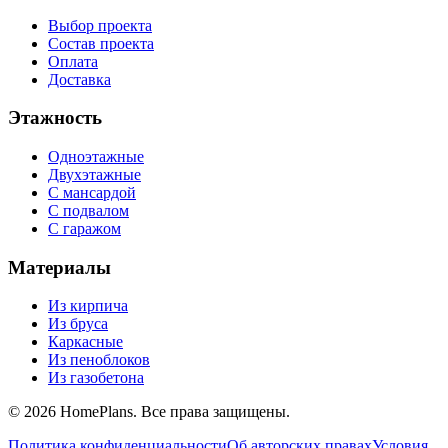
Выбор проекта
Состав проекта
Оплата
Доставка
Этажность
Одноэтажные
Двухэтажные
С мансардой
С подвалом
С гаражом
Материалы
Из кирпича
Из бруса
Каркасные
Из пеноблоков
Из газобетона
©
2026
HomePlans
. Все права защищены.
Политика конфиденциальности
Об авторских правах
Условия