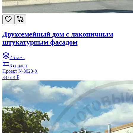
Двухсемейный дом с лаконичным
штукатурным фасадом
2
этажа
8
спален
Проект
N-3023-0
33 614 ₽