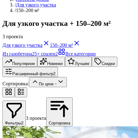
/
Для узкого участка
/
150–200 м²
Для узкого участка + 150–200 м²
3
проекта
Для узкого участка
150–200 м²
Из газобетона
2
5+ спален
2
Все категории
Популярное
Новинки
Лучшее
Скидки
Расширенный фильтр
2
Сортировка:
По цене ↑
3
проекта
Фильтры
2
Сортировка