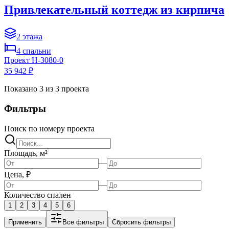
Привлекательный коттедж из кирпича
2
этажа
4
спальни
Проект
H-3080-0
35 942 ₽
Показано
3
из
3
проекта
Фильтры
Поиск по номеру проекта
Площадь, м²
—
Цена, ₽
—
Количество спален
1
2
3
4
5
6
Применить
Все фильтры
Сбросить фильтры