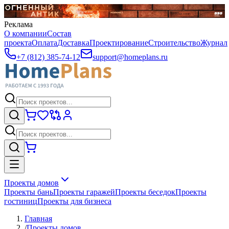
Реклама
О компании
Состав
проекта
Оплата
Доставка
Проектирование
Строительство
Журнал
+7 (812) 385-74-12
support@homeplans.ru
Проекты домов
Проекты бань
Проекты гаражей
Проекты беседок
Проекты
гостиниц
Проекты для бизнеса
Главная
/
Проекты домов