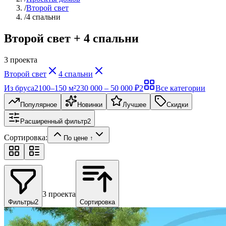
/
Второй свет
/
4 спальни
Второй свет + 4 спальни
3
проекта
Второй свет
4 спальни
Из бруса
2
100–150 м²
2
30 000 – 50 000 ₽
2
Все категории
Популярное
Новинки
Лучшее
Скидки
Расширенный фильтр
2
Сортировка:
По цене ↑
3
проекта
Фильтры
2
Сортировка