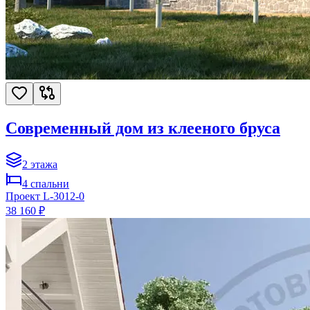
Современный дом из клееного бруса
2
этажа
4
спальни
Проект
L-3012-0
38 160 ₽