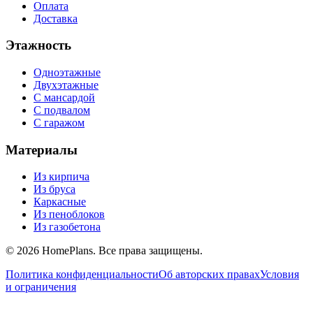
Оплата
Доставка
Этажность
Одноэтажные
Двухэтажные
С мансардой
С подвалом
С гаражом
Материалы
Из кирпича
Из бруса
Каркасные
Из пеноблоков
Из газобетона
©
2026
HomePlans
. Все права защищены.
Политика конфиденциальности
Об авторских правах
Условия
и ограничения