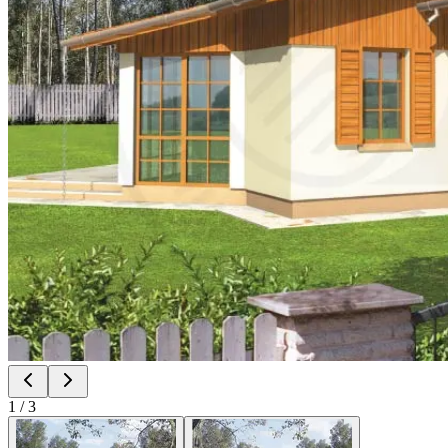
1
/
3