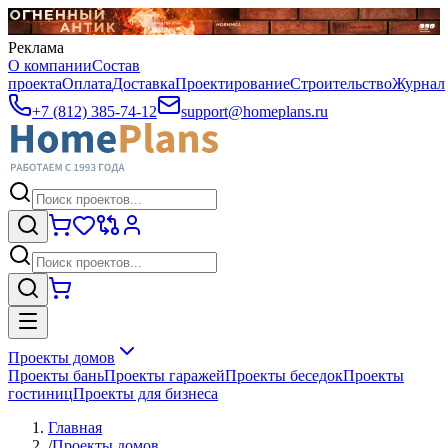
Реклама
О компании
Состав
проекта
Оплата
Доставка
Проектирование
Строительство
Журнал
+7 (812) 385-74-12
support@homeplans.ru
Проекты домов
Проекты бань
Проекты гаражей
Проекты беседок
Проекты
гостиниц
Проекты для бизнеса
Главная
/
Проекты домов