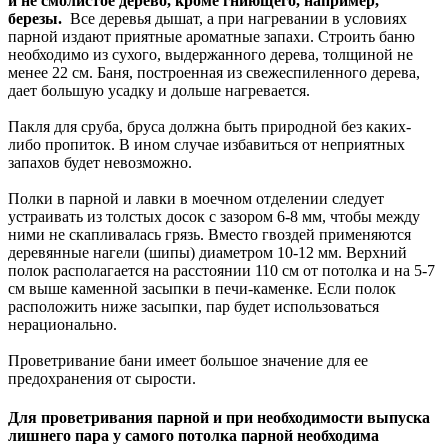
и не смолистое дерево, кроме гниющего, например,
березы.
Все деревья дышат, а при нагревании в условиях
парной издают приятные ароматные запахи. Строить баню
необходимо из сухого, выдержанного дерева, толщиной не
менее 22 см. Баня, построенная из свежеспиленного дерева,
дает большую усадку и дольше нагревается.
Пакля для сруба, бруса должна быть природной без каких-
либо пропиток. В ином случае избавиться от неприятных
запахов будет невозможно.
Полки в парной и лавки в моечном отделении следует
устраивать из толстых досок с зазором 6-8 мм, чтобы между
ними не скапливалась грязь. Вместо гвоздей применяются
деревянные нагели (шипы) диаметром 10-12 мм. Верхний
полок располагается на расстоянии 110 см от потолка и на 5-7
см выше каменной засыпки в печи-каменке. Если полок
расположить ниже засыпки, пар будет использоваться
нерационально.
Проветривание бани имеет большое значение для ее
предохранения от сырости.
Для проветривания парной и при необходимости выпуска
лишнего пара у самого потолка парной необходима