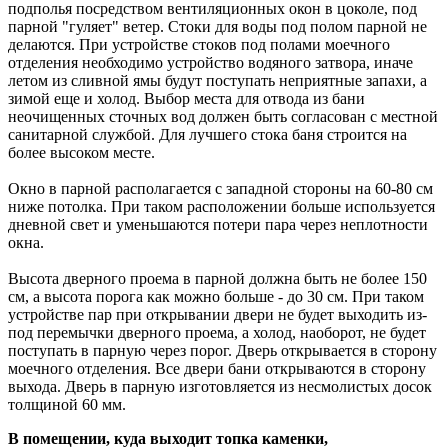
подполья посредством вентиляционных окон в цоколе, под
парной "гуляет" ветер. Стоки для воды под полом парной не
делаются. При устройстве стоков под полами моечного
отделения необходимо устройство водяного затвора, иначе
летом из сливной ямы будут поступать неприятные запахи, а
зимой еще и холод. Выбор места для отвода из бани
неочищенных сточных вод должен быть согласован с местной
санитарной службой. Для лучшего стока баня строится на
более высоком месте.
Окно в парной располагается с западной стороны на 60-80 см
ниже потолка. При таком расположении больше используется
дневной свет и уменьшаются потери пара через неплотности
окна.
Высота дверного проема в парной должна быть не более 150
см, а высота порога как можно больше - до 30 см. При таком
устройстве пар при открывании двери не будет выходить из-
под перемычки дверного проема, а холод, наоборот, не будет
поступать в парную через порог. Дверь открывается в сторону
моечного отделения. Все двери бани открываются в сторону
выхода. Дверь в парную изготовляется из несмолистых досок
толщиной 60 мм.
В помещении, куда выходит топка каменки,