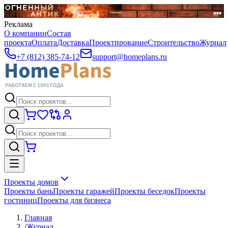
Реклама
О компании
Состав
проекта
Оплата
Доставка
Проектирование
Строительство
Журнал
+7 (812) 385-74-12
support@homeplans.ru
Проекты домов
Проекты бань
Проекты гаражей
Проекты беседок
Проекты
гостиниц
Проекты для бизнеса
Главная
/
Журнал