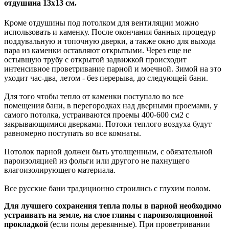
отдушина 13х13 см.
Кроме отдушины под потолком для вентиляции можно
использовать и каменку. После окончания банных процедур
поддувальную и топочную дверки, а также окно для выхода
пара из каменки оставляют открытыми. Через еще не
остывшую трубу с открытой задвижкой происходит
интенсивное проветривание парной и моечной. Зимой на это
уходит час-два, летом - без перерыва, до следующей бани.
Для того чтобы тепло от каменки поступало во все
помещения бани, в перегородках над дверными проемами, у
самого потолка, устраиваются проемы 400-600 см2 с
закрывающимися дверками. Потоки теплого воздуха будут
равномерно поступать во все комнаты.
Потолок парной должен быть утолщенным, с обязательной
пароизоляцией из фольги или другого не пахнущего
влагоизолирующего материала.
Все русские бани традиционно строились с глухим полом.
Для лучшего сохранения тепла полы в парной необходимо
устраивать на земле, на слое глины с пароизоляционной
прокладкой
(если полы деревянные). При проветривании