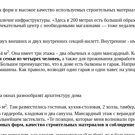
х форм и высокое качество используемых строительных материа
аличие инфраструктуры. «Здесь в 200 метрах есть большой образ
звлекательный центр с необходимыми магазинами — тоже недалек
вух внешних и двух внутренних секций-вилетт. Внутренние - им
2
44 м
. Она имеет три этажа – два обычных и один мансардный. Ка
 семьи из четырех человек,
а также для проживания домработн
ольшое преимущество, что в доме есть балконы и гараж. Напри
машины. Как правило, возводят один гараж и один навес на улице
а окнах разнообразят архитектуру дома
2
5 м
. Там разместились гостиная, кухня-столовая, 2 холла, тамбу
а гардероба, кладовая и два санузла. Мансардный этаж с верандо
альнейшем застеклить. «Те позиции, которые меня волновали при 
ных форм, качество строительных материалов и соблюдение 
ло перед тем, как сделать окончательный выбор), то в большинс