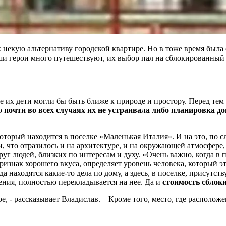
екую альтернативу городской квартире. Но в тоже время была оч
ши герои много путешествуют, их выбор пал на сблокированный
где их дети могли бы быть ближе к природе и простору. Перед те
о
почти во всех случаях их не устраивала либо планировка до
который находится в поселке «Маленькая Италия». И на это, по 
, что отразилось и на архитектуре, и на окружающей атмосфере,
уг людей, близких по интересам и духу. «Очень важно, когда в 
изнак хорошего вкуса, определяет уровень человека, который эт
 находятся какие-то дела по дому, а здесь, в поселке, присутст
ения, полностью перекладывается на нее. Да и
стоимость сблок
ре, - рассказывает Владислав. – Кроме того, место, где располо