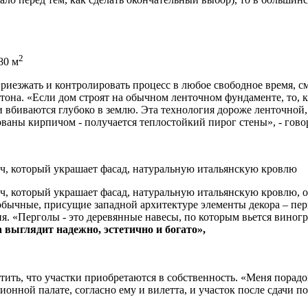
2
80 м
приезжать и контролировать процесс в любое свободное время, 
она. «Если дом строят на обычном ленточном фундаменте, то, ка
аи вбиваются глубоко в землю. Эта технология дороже ленточной
ованы кирпичом - получается теплостойкий пирог стены», - гов
, который украшает фасад, натуральную итальянскую кровлю
, который украшает фасад, натуральную итальянскую кровлю, о
ычные, присущие западной архитектуре элементы декора – перг
я. «Перголы - это деревянные навесы, по которым вьется виногр
 выглядит надежно, эстетично и богато»,
метить, что участки приобретаются в собственность. «Меня пора
ионной палате, согласно ему и вилетта, и участок после сдачи п