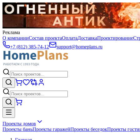
Реклама
О компании
Состав проекта
Оплата
Доставка
Проектирование
Ст
+7 (812) 385-74-12
support@homeplans.ru
Проекты домов
Проекты бань
Проекты гаражей
Проекты беседок
Проекты гост
Главная