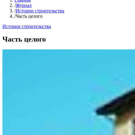
/
Журнал
/
Истории строительства
/
Часть целого
Истории строительства
Часть целого