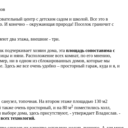
лов
овательный центр с детским садом и школой. Все это в
о. И конечно – окружающая природа! Поселок граничит с
еют два этажа, внешние - три.
к подчеркивает хозяин дома, эта
площадь сопоставима с
ицы и няни. Расположение всех комнат, по его мнению,
мер, ни в одном из сблокированных домов, которые мы
. Здесь же все очень удобно – просторный гараж, куда и я, и
р, санузел, топочная. На втором этаже площадью 130 м2
2
й также очень просторный, и на 80 м
поместились холл,
выборе дома, здесь присутствуют, - утверждает Владислав. -
всех технологий.
тве случаев их качество оставляло желать лучшего. А для меня