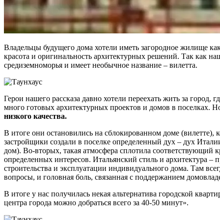
Владельцы будущего дома хотели иметь загородное жилище как н
красота и оригинальность архитектурных решений. Так как на
средиземноморья и имеет необычное название – вилетта.
Герои нашего рассказа давно хотели переехать жить за город, 
много готовых архитектурных проектов и домов в поселках. Н
низкого качества.
В итоге они остановились на сблокированном доме (вилетте), 
застройщики создали в поселке определенный дух – дух Италии
дом). Во-вторых, такая атмосфера сплотила соответствующий кр
определенных интересов. Итальянский стиль и архитектура – пр
строительства и эксплуатации индивидуального дома. Там всегда
вопросы, и головная боль, связанная с поддержанием домовлад
В итоге у нас получилась некая альтернатива городской кварти
центра города можно добраться всего за 40-50 минут».