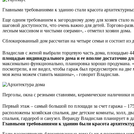
Главными требованиями к зданию стали красота архитектурны
Еще одним требованием к загородному дому для хозяев стало н
шаговой доступности, что очень важно для детей. Торгово-ра
лесным массивом и чистыми озерами», - отметил хозяин дома.
Сблокированный дом рассчитан на четыре семьи и состоит из д
Владислав с женой выбрали торцевую часть дома, площадью 4
площадью индивидуального дома и ее вполне достаточно для
максимально функционально, планировка хорошо продумана. «Б
посмотрели, я не видел, чтобы гараж был предусмотрен на две 
моя жена можем ставить машины», - говорит Владислав.
Перголы, окна с резными ставнями, керамические наличники н
Первый этаж – самый большой по площади за счет гаража – 17
расположены хозяйская спальня, две детские комнаты, холл, дв
спальня, гардероб и санузел. Веранду Владислав планирует в д
Главными требованиями к зданию были красота архитектур
Если рассматривать блокированные дома (а их я посмотрел нема