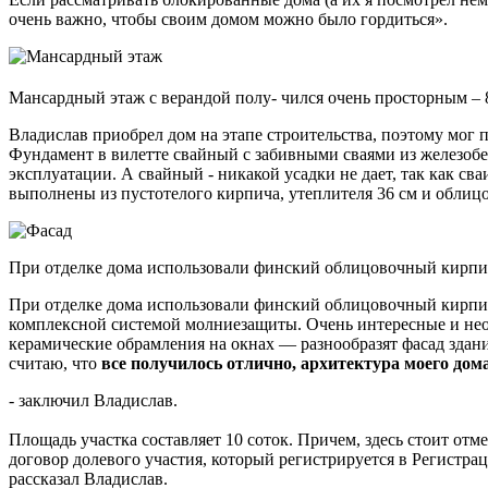
очень важно, чтобы своим домом можно было гордиться».
Мансардный этаж с верандой полу- чился очень просторным – 
Владислав приобрел дом на этапе строительства, поэтому мог 
Фундамент в вилетте свайный с забивными сваями из железобет
эксплуатации. А свайный - никакой усадки не дает, так как св
выполнены из пустотелого кирпича, утеплителя 36 см и облиц
При отделке дома использовали финский облицовочный кирпич
При отделке дома использовали финский облицовочный кирпич
комплексной системой молниезащиты. Очень интересные и необ
керамические обрамления на окнах — разнообразят фасад здани
считаю, что
все получилось отлично, архитектура моего дома
- заключил Владислав.
Площадь участка составляет 10 соток. Причем, здесь стоит от
договор долевого участия, который регистрируется в Регистрац
рассказал Владислав.