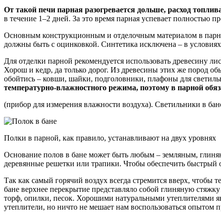
От такой печи парная разогревается дольше, расход топлив
в течение 1–2 дней. За это время парная успевает полностью п
Основным конструкционным и отделочным материалом в парно
должны быть с оцинковкой. Синтетика исключена – в условиях
Для отделки парной рекомендуется использовать древесину ли
Хорош и кедр, да только дорог. Из древесины этих же пород об
обойтись – ковши, шайки, подголовники, плафоны для светильни
температурно-влажностного режима, поэтому в парной обяз
(прибор для измерения влажности воздуха). Светильники в б
Полки в парной, как правило, устанавливают на двух уровнях
Основание полов в бане может быть любым – земляным, глинян
деревянные решетки или трапики. Чтобы обеспечить быстрый от
Так как самый горячий воздух всегда стремится вверх, чтобы 
бане верхнее перекрытие представляло собой глиняную стяжку 
торф, опилки, песок. Хорошими натуральными утеплителями я
утеплители, но ничто не мешает нам воспользоваться опытом п