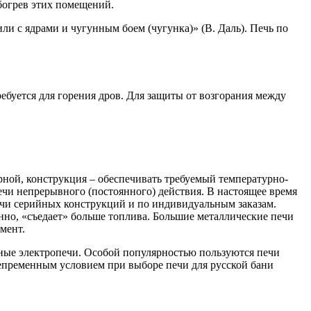
богрев этих помещений.
или с ядрами и чугунным боем (чугунка)» (В. Даль). Печь по
ребуется для горения дров. Для защиты от возгорания между
рной, конструкция – обеспечивать требуемый температурно-
чи непрерывного (постоянного) действия. В настоящее время
ечи серийных конструкций и по индивидуальным заказам.
енно, «съедает» больше топлива. Большие металлические печи
мент.
нные электропечи. Особой популярностью пользуются печи
 непременным условием при выборе печи для русской бани