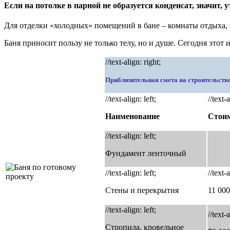
Если на потолке в парной не образуется конденсат, значит,
Для отделки «холодных» помещений в бане – комнаты отдыха,
Баня приносит пользу не только телу, но и душе. Сегодня этот
//text-align: right;
Приблизительная смета на строительство
//text-align: left;
//text-
Наименование
Стоим
//text-align: left;
Фундамент ленточный
//text-align: left;
//text-
Стены и перекрытия
11 000
//text-align: left;
//text-
Стропила, кровельное