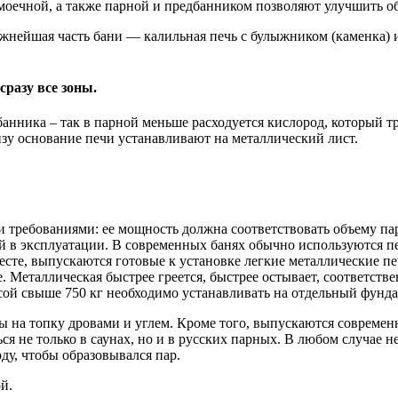
 моечной, а также парной и предбанником позволяют улучшить о
важнейшая часть бани — калильная печь с булыжником (каменка) 
сразу все зоны.
банника – так в парной меньше расходуется кислород, который т
зу основание печи устанавливают на металлический лист.
и требованиями: ее мощность должна соответствовать объему па
 в эксплуатации. В современных банях обычно используются пе
сте, выпускаются готовые к установке легкие металлические п
. Металлическая быстрее греется, быстрее остывает, соответств
ой свыше 750 кг необходимо устанавливать на отдельный фунда
ны на топку дровами и углем. Кроме того, выпускаются совреме
ся не только в саунах, но и в русских парных. В любом случае
ду, чтобы образовывался пар.
й.