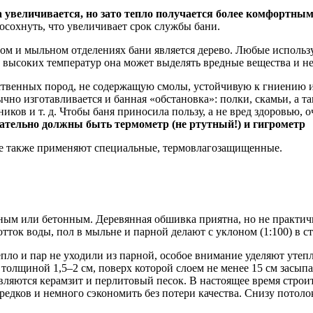
а увеличивается, но зато тепло получается более комфортным
росохнуть, что увеличивает срок службы бани.
м и мыльном отделениях бани является дерево. Любые использ
 высоких температур она может выделять вредные вещества и н
ственных пород, не содержащую смолы, устойчивую к гниению и 
ычно изготавливается и банная «обстановка»: полки, скамьи, а т
ков и т. д. Чтобы баня приносила пользу, а не вред здоровью, о
ательно должны быть термометр (не ртутный!) и гигрометр
ане также применяют специальные, термовлагозащищенные.
ым или бетонным. Деревянная обшивка приятна, но не практичн
ток воды, пол в мыльне и парной делают с уклоном (1:100) в с
тепло и пар не уходили из парной, особое внимание уделяют уте
толщиной 1,5–2 см, поверх которой слоем не менее 15 см засып
вляются керамзит и перлитовый песок. В настоящее время стр
редков и немного сэкономить без потери качества. Снизу потол