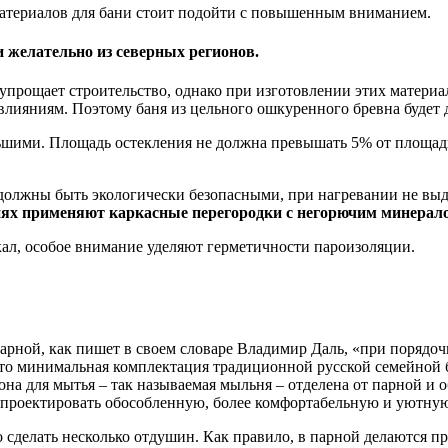
материалов для бани стоит подойти с повышенным вниманием.
 желательно из северных регионов.
упрощает строительство, однако при изготовлении этих материа
лияниям. Поэтому баня из цельного ошкуренного бревна будет д
ольшими. Площадь остекления не должна превышать 5% от площа
, должны быть экологически безопасными, при нагревании не вы
нях применяют каркасные перегородки с негорючим минерал
л, особое внимание уделяют герметичности паро­изоляции.
рной, как пишет в своем словаре Владимир Даль, «при порядочн
то минимальная комплектация традиционной русской семейной б
она для мытья – так называемая мыльня – отделена от парной и 
о спроектировать обособленную, более комфортабельную и уютну
о сделать несколько отдушин. Как правило, в парной делаются 