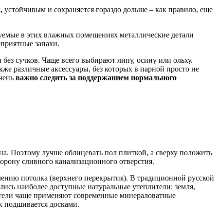
,
устойчивым и сохраняется гораздо дольше – как правило, еще
уемые в этих влажных помещениях металлические детали
еприятные запахи.
без сучков. Чаще всего выбирают липу, осину или ольху.
акже различные аксессуары, без которых в парной просто не
чень
важно следить за поддержанием нормального
а. Поэтому лучше облицевать пол плиткой, а сверху положить
торону сливного канализационного отверстия.
плению потолка (верхнего перекрытия). В традиционной русской
ались наиболее доступные натуральные утеплители: земля,
оители чаще применяют современные минераловатные
ок подшивается досками.