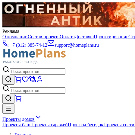
Реклама
О компании
Состав проекта
Оплата
Доставка
Проектирование
Ст
+7 (812) 385-74-12
support@homeplans.ru
Проекты домов
Проекты бань
Проекты гаражей
Проекты беседок
Проекты гост
Главная