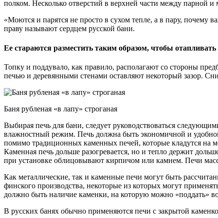
полком. Несколько отверстий в верхней части между парной и
«Моются и парятся не просто в сухом тепле, а в пару, почему 
праву называют сердцем русской бани.
Ее стараются разместить таким образом, чтобы отапливать 
Топку и поддувало, как правило, располагают со стороны пред
печью и деревянными стенами оставляют некоторый зазор. Сни
Баня рубленая «в лапу» строганая
Выбирая печь для бани, следует руководствоваться следующим
влажностный режим. Печь должна быть экономичной и удобной
помимо традиционных каменных печей, которые кладутся на ме
Каменная печь дольше разогревается, но и тепло держит дольше
при установке облицовывают кирпичом или камнем. Печи масс
Как металлические, так и каменные печи могут быть рассчита
финского производства, некоторые из которых могут применять
должно быть наличие каменки, на которую можно «поддать» во
В русских банях обычно применяются печи с закрытой каменко