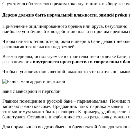
С учетом особо тяжелого режима эксплуатации к выбору лесо
Дерево должно быть нормальной влажности, зимней рубки и
Применение оцилиндрованного бревна или бруса, безусловно, 
наиболее устойчивый к воздействию влаги и прочим вредным в
Чтобы снизить теплопотери, окна и двери в бане делают неб
располагаются невысоко над землей.
Все материалы, используемые в строительстве и отделке бани
разграничения
внутреннего пространства в современных ба
Чтобы в условиях повышенной влажности утеплитель не намока
Баня с мансардой и перголой
Главное помещение в русской бане – парная-мыльня. Помимо па
запивают баню квасом». Предбанник плюс парилка-мыльня – э
этот минимум может быть расширен. К примеру, удобно, если з
бане туалет. Оставив в предбаннике только раздевалку, можн
Для нормального воздухообмена в бревенчатой бане достаточн