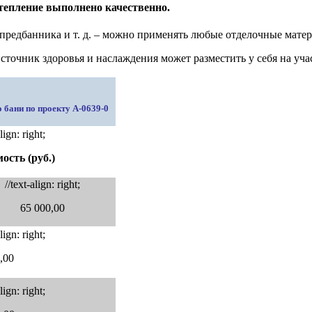
 утепление выполнено качественно.
 предбанника и т. д. – можно применять любые отделочные мат
 источник здоровья и наслаждения может разместить у себя на уч
 бани по проекту A-0639-0
align: right;
ость (руб.)
//text-align: right;
65 000,00
align: right;
,00
align: right;