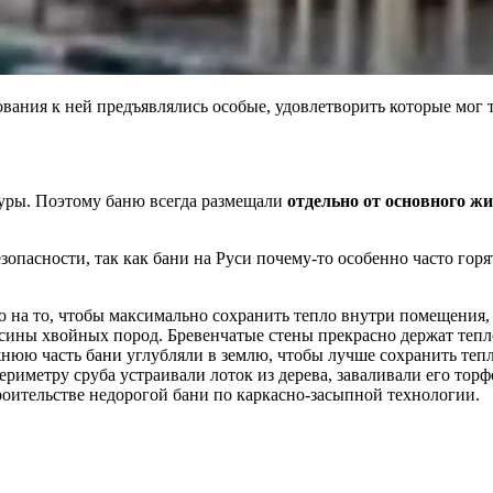
бования к ней предъявлялись особые, удовлетворить которые мог
уры. Поэтому баню всегда размещали
отдельно от основного жил
зопасности, так как бани на Руси почему-то особенно часто гор
 на то, чтобы максимально сохранить тепло внутри помещения, 
сины хвойных пород. Бревенчатые стены прекрасно держат тепло
нюю часть бани углубляли в землю, чтобы лучше сохранить тепло
риметру сруба устраивали лоток из дерева, заваливали его торф
роительстве недорогой бани по каркасно-засыпной технологии.