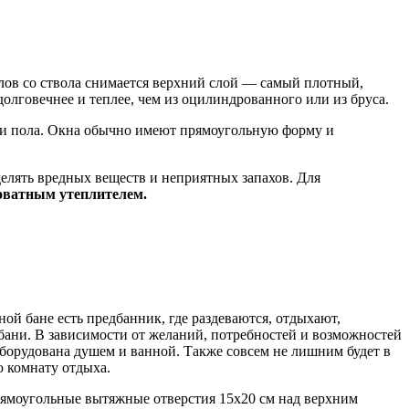
лов со ствола снимается верхний слой — самый плотный,
олговечнее и теплее, чем из оцилиндрованного или из бруса.
ди пола. Окна обычно имеют прямоугольную форму и
делять вредных веществ и неприятных запахов. Для
оватным утеплителем.
ой бане есть предбанник, где раздеваются, отдыхают,
ани. В зависимости от желаний, потребностей и возможностей
оборудована душем и ванной. Также совсем не лишним будет в
ю комнату отдыха.
прямоугольные вытяжные отверстия 15х20 см над верхним