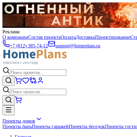
Реклама
О компании
Состав проекта
Оплата
Доставка
Проектирование
Ст
+7 (812) 385-74-12
support@homeplans.ru
Проекты домов
Проекты бань
Проекты гаражей
Проекты беседок
Проекты гост
Главная