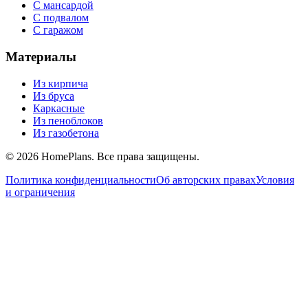
С мансардой
С подвалом
С гаражом
Материалы
Из кирпича
Из бруса
Каркасные
Из пеноблоков
Из газобетона
©
2026
HomePlans
. Все права защищены.
Политика конфиденциальности
Об авторских правах
Условия
и ограничения