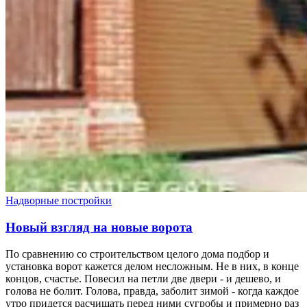
Надворные постройки
Новый взгляд на новые ворота
По сравнению со строительством целого дома подбор и
установка ворот кажется делом несложным. Не в них, в конце
концов, счастье. Повесил на петли две двери - и дешево, и
голова не болит. Голова, правда, заболит зимой - когда каждое
утро придется расчищать перед ними сугробы и примерно раз