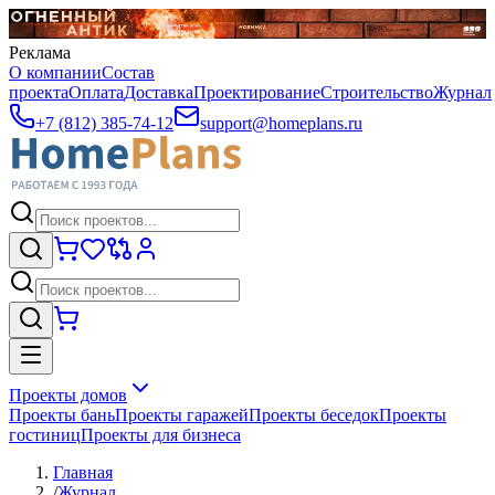
Реклама
О компании
Состав
проекта
Оплата
Доставка
Проектирование
Строительство
Журнал
+7 (812) 385-74-12
support@homeplans.ru
Проекты домов
Проекты бань
Проекты гаражей
Проекты беседок
Проекты
гостиниц
Проекты для бизнеса
Главная
/
Журнал