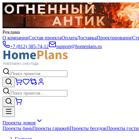
Реклама
О компании
Состав проекта
Оплата
Доставка
Проектирование
Ст
+7 (812) 385-74-12
support@homeplans.ru
Проекты домов
Проекты бань
Проекты гаражей
Проекты беседок
Проекты гост
Главная