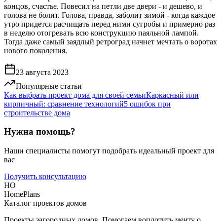
концов, счастье. Повесил на петли две двери - и дешево, и
голова не болит. Голова, правда, заболит зимой - когда каждое
утро придется расчищать перед ними сугробы и примерно раз
в неделю отогревать всю конструкцию паяльной лампой.
Тогда даже самый заядлый ретроград начнет мечтать о воротах
нового поколения.
23 августа 2023
Популярные статьи
Как выбрать проект дома для своей семьи
Каркасный или
кирпичный: сравнение технологий
5 ошибок при
строительстве дома
Нужна помощь?
Наши специалисты помогут подобрать идеальный проект для
вас
Получить консультацию
HO
HomePlans
Каталог проектов домов
Проекты загородных домов. Помогаем воплотить мечту о