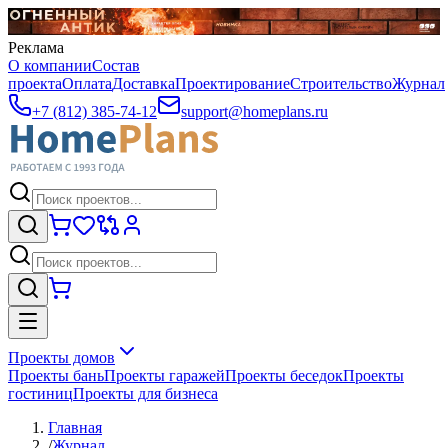
Реклама
О компании
Состав
проекта
Оплата
Доставка
Проектирование
Строительство
Журнал
+7 (812) 385-74-12
support@homeplans.ru
Проекты домов
Проекты бань
Проекты гаражей
Проекты беседок
Проекты
гостиниц
Проекты для бизнеса
Главная
/
Журнал