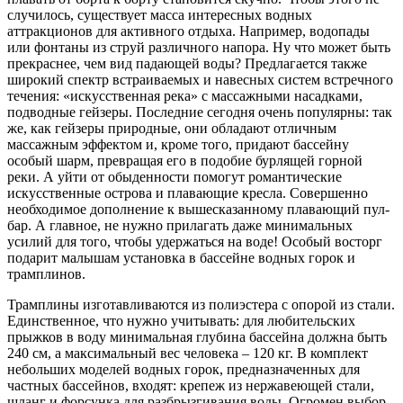
случилось, существует масса интересных водных
аттракционов для активного отдыха. Например, водопады
или фонтаны из струй различного напора. Ну что может быть
прекраснее, чем вид падающей воды? Предлагается также
широкий спектр встраиваемых и навесных систем встречного
течения: «искусственная река» с массажными насадками,
подводные гейзеры. Последние сегодня очень популярны: так
же, как гейзеры природные, они обладают отличным
массажным эффектом и, кроме того, придают бассейну
особый шарм, превращая его в подобие бурлящей горной
реки. А уйти от обыденности помогут романтические
искусственные острова и плавающие кресла. Совершенно
необходимое дополнение к вышесказанному плавающий пул-
бар. А главное, не нужно прилагать даже минимальных
усилий для того, чтобы удержаться на воде! Особый восторг
подарит малышам установка в бассейне водных горок и
трамплинов.
Трамплины изготавливаются из полиэстера с опорой из стали.
Единственное, что нужно учитывать: для любительских
прыжков в воду минимальная глубина бассейна должна быть
240 см, а максимальный вес человека – 120 кг. В комплект
небольших моделей водных горок, предназначенных для
частных бассейнов, входят: крепеж из нержавеющей стали,
шланг и форсунка для разбрызгивания воды. Огромен выбор