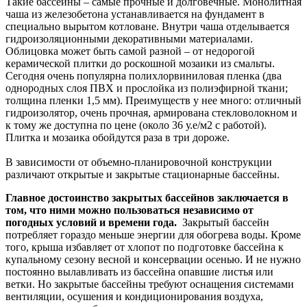
Такие бассейны – самые прочные и долговечные. Монолитная
чаша из железобетона устанавливается на фундамент в
специально вырытом котловане. Внутри чаша отделывается
гидроизоляционными декоративными материалами.
Облицовка может быть самой разной – от недорогой
керамической плитки до роскошной мозаики из смальты.
Сегодня очень популярна полихлорвиниловая пленка (два
однородных слоя ПВХ и прослойка из полиэфирной ткани;
толщина пленки 1,5 мм). Преимуществ у нее много: отличный
гидроизолятор, очень прочная, армирована стекловолокном и
к тому же доступна по цене (около 36 у.е/м2 с работой).
Плитка и мозаика обойдутся раза в три дороже.
В зависимости от объемно-планировочной конструкции
различают открытые и закрытые стационарные бассейны.
Главное достоинство закрытых бассейнов заключается в
том, что ними можно пользоваться независимо от
погодных условий и времени года.
Закрытый бассейн
потребляет гораздо меньше энергии для обогрева воды. Кроме
того, крыша избавляет от хлопот по подготовке бассейна к
купальному сезону весной и консервации осенью. И не нужно
постоянно вылавливать из бассейна опавшие листья или
ветки. Но закрытые бассейны требуют оснащения системами
вентиляции, осушения и кондиционирования воздуха,