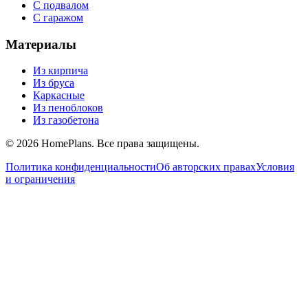
С подвалом
С гаражом
Материалы
Из кирпича
Из бруса
Каркасные
Из пеноблоков
Из газобетона
©
2026
HomePlans
. Все права защищены.
Политика конфиденциальности
Об авторских правах
Условия
и ограничения