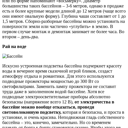
или по форме напоминают «восьмерку». Диаметр
большинства таких бассейнов – 3-6 метров, однако в продаже
есть и более крупные модели длиной до 12 метров (чаще всего
они имеют овальную форму). Глубина чаши составляет от 1 до
1,5 метров. Сборно-разборные бассейны можно установить на
поверхности земли или частично «углубить» в землю. В
первом случае монтаж и демонтаж занимает не более часа. Во
втором – день-два.
Рай на воде
Искусно устроенная подсветка бассейна подчеркнет красоту
воды в вечернее время сказочной игрой бликов, создаст
атмосферу отдыха и романтики. Для этого используются
подводные прожекторы мощностью до 300 Вт со
светофильтрами. Заменить лампу прожектора не составит
труда даже в заполненном водой бассейне. Хотя все
подводные электроосветительные приборы абсолютно
безопасны (напряжение всего 12 В),
от электричества в
бассейне можно вообще отказаться, проведя
световолоконную подсветку,
которая и безопасна, и проста в
установке, и очень красива. Неподвижная гладь собственного
бассейна – это, конечно, замечательно. Но со временем
плавать от борта к борту становится скучно. Чтобы этого не