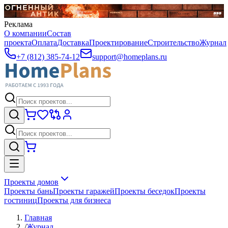
Реклама
О компании
Состав
проекта
Оплата
Доставка
Проектирование
Строительство
Журнал
+7 (812) 385-74-12
support@homeplans.ru
Проекты домов
Проекты бань
Проекты гаражей
Проекты беседок
Проекты
гостиниц
Проекты для бизнеса
Главная
/
Журнал