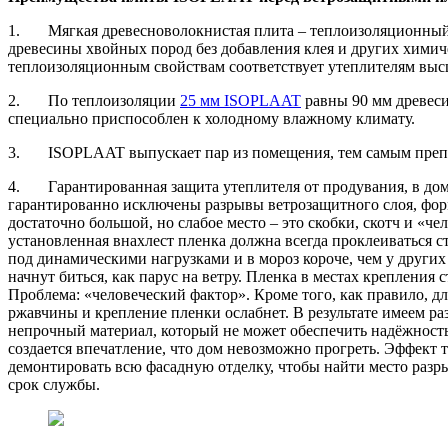
1. Мягкая древесноволокнистая плита – теплоизоляционный н
древесины хвойных пород без добавления клея и других химиче
теплоизоляционным свойствам соответствует утеплителям высш
2. По теплоизоляции
25 мм ISOPLAAT
равны 90 мм древеси
специально приспособлен к холодному влажному климату.
3. ISOPLAAT выпускает пар из помещения, тем самым препят
4. Гарантированная защита утеплителя от продувания, в дом
гарантированно исключены разрывы ветрозащитного слоя, форма
достаточно большой, но слабое место – это скобки, скотч и 
установленная внахлест пленка должна всегда проклеиваться ст
под динамическими нагрузками и в мороз короче, чем у других 
начнут биться, как парус на ветру. Пленка в местах креплени
Проблема: «человеческий фактор». Кроме того, как правило, д
ржавчины и крепление пленки ослабнет. В результате имеем ра
непрочный материал, который не может обеспечить надёжность.
создается впечатление, что дом невозможно прогреть. Эффект 
демонтировать всю фасадную отделку, чтобы найти место разры
срок службы.