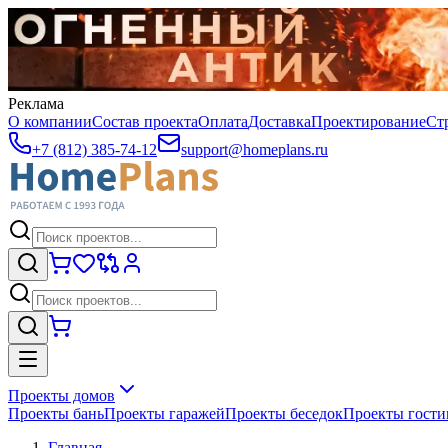
Реклама
О компании
Состав проекта
Оплата
Доставка
Проектирование
Ст
+7 (812) 385-74-12
support@homeplans.ru
Проекты домов
Проекты бань
Проекты гаражей
Проекты беседок
Проекты гост
Главная