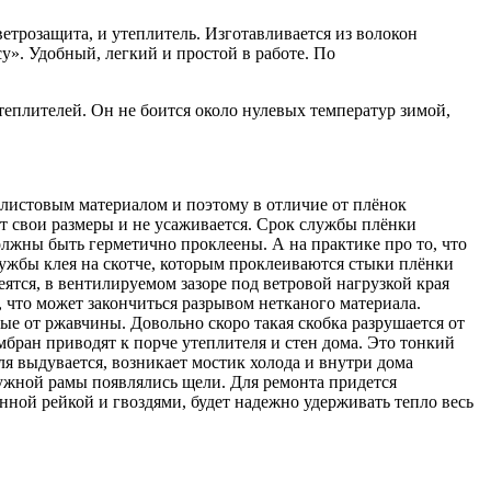
розащита, и утеплитель. Изготавливается из волокон
у». Удобный, легкий и простой в работе. По
теплителей. Он не боится около нулевых температур зимой,
листовым материалом и поэтому в отличие от плёнок
ет свои размеры и не усаживается. Срок службы плёнки
лжны быть герметично проклеены. А на практике про то, что
службы клея на скотче, которым проклеиваются стыки плёнки
ятся, в вентилируемом зазоре под ветровой нагрузкой края
, что может закончиться разрывом нетканого материала.
е от ржавчины. Довольно скоро такая скобка разрушается от
бран приводят к порче утеплителя и стен дома. Это тонкий
я выдувается, возникает мостик холода и внутри дома
аружной рамы появлялись щели. Для ремонта придется
ной рейкой и гвоздями, будет надежно удерживать тепло весь