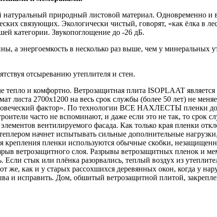
атуральный природный листовой материал. Одновременно и вет
ских связующих. Экологически чистый, говорят, «как ёлка в лес
ей категории. Звукопоглощение до -26 дБ.
ны, а энергоемкость в несколько раз выше, чем у минеральных у
ствуя отсыреванию утеплителя и стен.
е тепло и комфортно. Ветрозащитная плита ISOPLAAT является 
т листа 2700х1200 на весь срок службы (более 50 лет) не меня
«человеческий фактор». По технологии ВСЕ НАХЛЕСТЫ пленки до
роители часто не вспоминают, и даже если это не так, то срок 
элементов вентилируемого фасада. Как только края пленки откле
я степлером начнет испытывать сильные дополнительные нагрузки
ля крепления пленки используются обычные скобки, незащищенны
зрыв ветрозащитного слоя. Разрывы ветрозащитных пленок и мем
 Если стык или плёнка разорвались, теплый воздух из утеплител
тот же, как и у старых рассохшихся деревянных окон, когда у н
ва и исправить. Дом, обшитый ветрозащитной плитой, закреплен