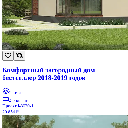
Комфортный загородный дом
бестселлер 2018-2019 годов
2
этажа
4
спальни
Проект
I-3030-1
29 854 ₽