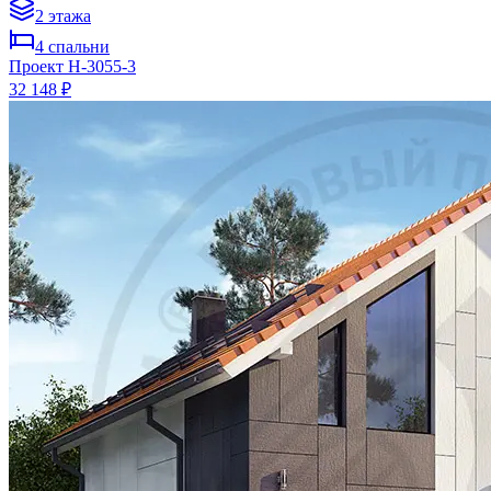
2
этажа
4
спальни
Проект
H-3055-3
32 148 ₽