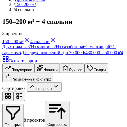
/
150–200 м²
/
4 спальни
150–200 м² + 4 спальни
8
проектов
150–200 м²
4 спальни
Двухэтажные
7
Из кирпича
2
Из газобетона
6
С мансардой
5
С
гаражом
5
Для двух поколений
2
До 30 000 ₽
4
30 000 – 50 000 ₽
4
Все категории
Популярное
Новинки
Лучшее
Скидки
Расширенный фильтр
2
Сортировка:
По цене ↑
8
проектов
Фильтры
2
Сортировка