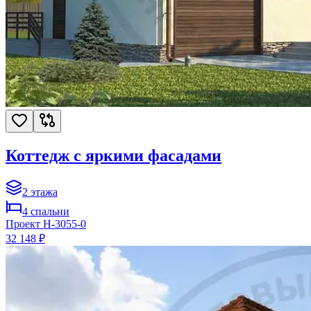
Коттедж с яркими фасадами
2
этажа
4
спальни
Проект
H-3055-0
32 148 ₽