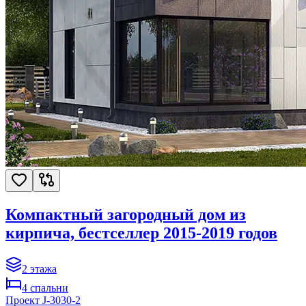
Компактный загородный дом из
кирпича, бестселлер 2015-2019 годов
2
этажа
4
спальни
Проект
J-3030-2