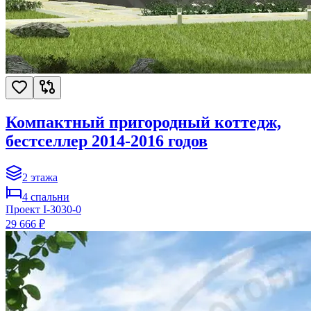
Компактный пригородный коттедж,
бестселлер 2014-2016 годов
2
этажа
4
спальни
Проект
I-3030-0
29 666 ₽