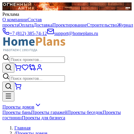
Реклама
О компании
Состав
проекта
Оплата
Доставка
Проектирование
Строительство
Журнал
+7 (812) 385-74-12
support@homeplans.ru
Проекты домов
Проекты бань
Проекты гаражей
Проекты беседок
Проекты
гостиниц
Проекты для бизнеса
Главная
/
Проекты домов