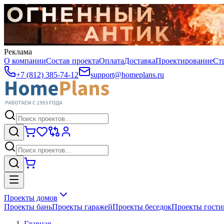
Реклама
О компании
Состав проекта
Оплата
Доставка
Проектирование
Ст
+7 (812) 385-74-12
support@homeplans.ru
Проекты домов
Проекты бань
Проекты гаражей
Проекты беседок
Проекты гост
Главная