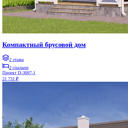
Компактный брусовой дом
2
этажа
2
спальни
Проект
D-3097-1
21 731 ₽