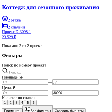
Коттедж для сезонного проживания
2
этажа
2
спальни
Проект
D-3098-1
23 529 ₽
Показано
2
из
2
проекта
Фильтры
Поиск по номеру проекта
Площадь, м²
—
Цена, ₽
—
Количество спален
1
2
3
4
5
6
Применить
Все фильтры
Сбросить фильтры