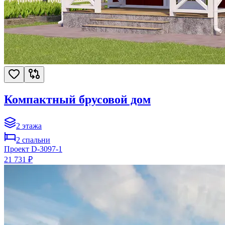
Компактный брусовой дом
2
этажа
2
спальни
Проект
D-3097-1
21 731 ₽