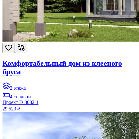
Комфортабельный дом из клееного
бруса
2
этажа
4
спальни
Проект
D-3082-1
29 523 ₽