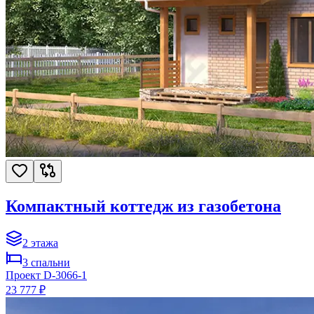
Компактный коттедж из газобетона
2
этажа
3
спальни
Проект
D-3066-1
23 777 ₽