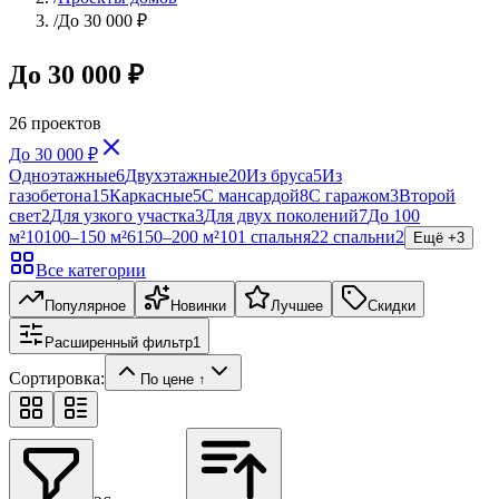
/
До 30 000 ₽
До 30 000 ₽
26
проектов
До 30 000 ₽
Одноэтажные
6
Двухэтажные
20
Из бруса
5
Из
газобетона
15
Каркасные
5
С мансардой
8
С гаражом
3
Второй
свет
2
Для узкого участка
3
Для двух поколений
7
До 100
м²
10
100–150 м²
6
150–200 м²
10
1 спальня
2
2 спальни
2
Ещё +
3
Все категории
Популярное
Новинки
Лучшее
Скидки
Расширенный фильтр
1
Сортировка:
По цене ↑