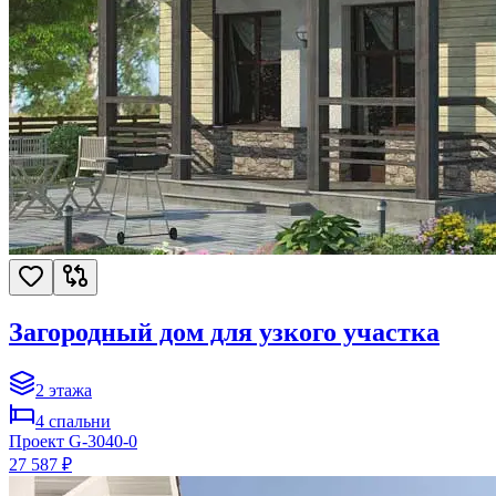
Загородный дом для узкого участка
2
этажа
4
спальни
Проект
G-3040-0
27 587 ₽