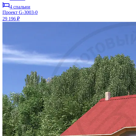
4
спальни
Проект
G-3003-0
29 196 ₽