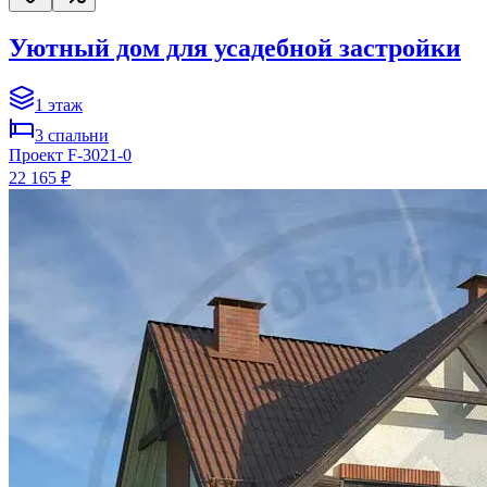
Уютный дом для усадебной застройки
1
этаж
3
спальни
Проект
F-3021-0
22 165 ₽