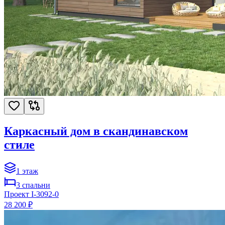
Каркасный дом в скандинавском
стиле
1
этаж
3
спальни
Проект
I-3092-0
28 200 ₽