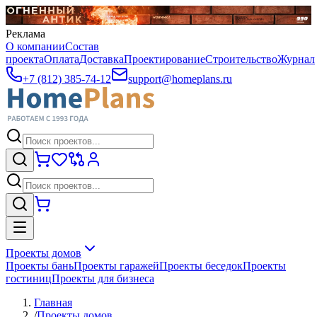
Реклама
О компании
Состав
проекта
Оплата
Доставка
Проектирование
Строительство
Журнал
+7 (812) 385-74-12
support@homeplans.ru
Проекты домов
Проекты бань
Проекты гаражей
Проекты беседок
Проекты
гостиниц
Проекты для бизнеса
Главная
/
Проекты домов