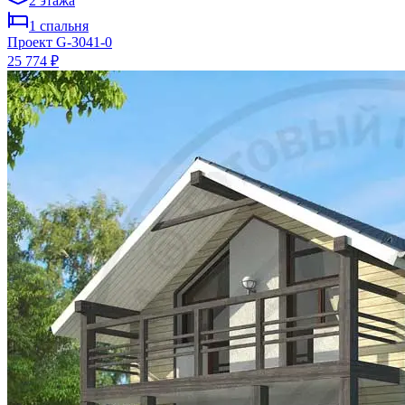
2
этажа
1
спальня
Проект
G-3041-0
25 774 ₽