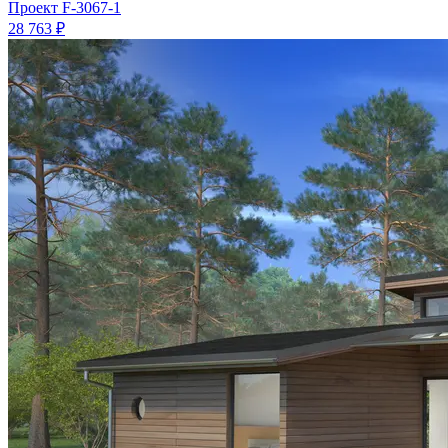
Проект
F-3067-1
28 763 ₽