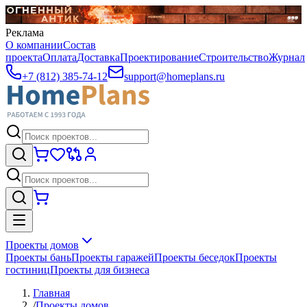
Реклама
О компании
Состав
проекта
Оплата
Доставка
Проектирование
Строительство
Журнал
+7 (812) 385-74-12
support@homeplans.ru
Проекты домов
Проекты бань
Проекты гаражей
Проекты беседок
Проекты
гостиниц
Проекты для бизнеса
Главная
/
Проекты домов