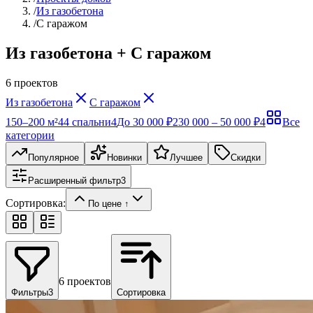
/
Из газобетона
/
С гаражом
Из газобетона + С гаражом
6
проектов
Из газобетона
С гаражом
150–200 м²
4
4 спальни
4
До 30 000 ₽
2
30 000 – 50 000 ₽
4
Все
категории
Популярное
Новинки
Лучшее
Скидки
Расширенный фильтр
3
Сортировка:
По цене ↑
6
проектов
Фильтры
3
Сортировка