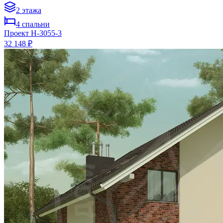
2
этажа
4
спальни
Проект
H-3055-3
32 148 ₽