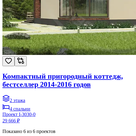
Компактный пригородный коттедж,
бестселлер 2014-2016 годов
2
этажа
4
спальни
Проект
I-3030-0
29 666 ₽
Показано
6
из
6
проектов