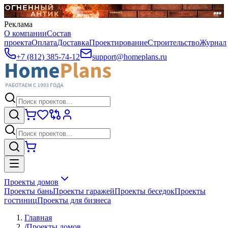
Реклама
О компании
Состав
проекта
Оплата
Доставка
Проектирование
Строительство
Журнал
+7 (812) 385-74-12
support@homeplans.ru
Проекты домов
Проекты бань
Проекты гаражей
Проекты беседок
Проекты
гостиниц
Проекты для бизнеса
Главная
/
Проекты домов