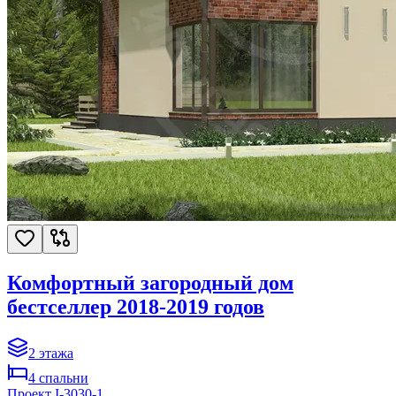
Комфортный загородный дом
бестселлер 2018-2019 годов
2
этажа
4
спальни
Проект
I-3030-1