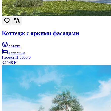
Коттедж с яркими фасадами
2
этажа
4
спальни
Проект
H-3055-0
32 148 ₽