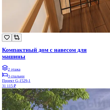
Компактный дом с навесом для
машины
2
этажа
3
спальни
Проект
G-1529-1
31 115 ₽