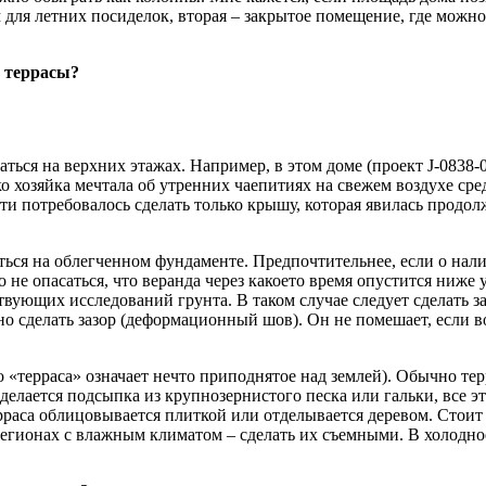
для летних посиделок, вторая – закрытое помещение, где можно
 террасы?
гаться на верхних этажах. Например, в этом доме (проект J-0838
о хозяйка мечтала об утренних чаепитиях на свежем воздухе сред
ути потребовалось сделать только крышу, которая явилась про
ься на облегченном фундаменте. Предпочтительнее, если о нали
 не опасаться, что веранда через какое­то время опустится ниже
твующих исследований грунта. В таком случае следует сделать 
 сделать зазор (деформационный шов). Он не помешает, если в
о «терраса» означает нечто приподнятое над землей). Обычно тер
лается подсыпка из крупнозернистого песка или гальки, все эт
ерраса облицовывается плиткой или отделывается деревом. Стоит 
егионах с влажным климатом – сделать их съемными. В холодное