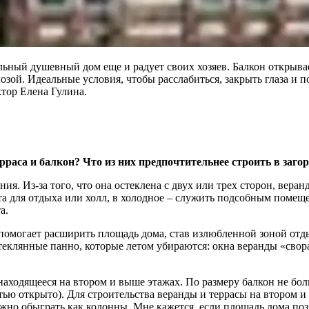
льный душевный дом еще и радует своих хозяев. Балкон открыва
ой. Идеальные условия, чтобы расслабиться, закрыть глаза и п
ктор Елена Гулина.
рраса и балкон? Что из них предпочтительнее строить в заго
ия. Из-­за того, что она остеклена с двух или трех сторон, вера
ата для отдыха или холл, в холодное – служить подсобным поме
а.
омогает расширить площадь дома, став излюбленной зоной отдых
стеклянные панно, которые летом убираются: окна веранды «свор
 находящееся на втором и выше этажах. По размеру балкон не бо
тью открыто). Для строительства веранды и террасы на втором 
о обыграть как колонны. Мне кажется, если площадь дома позво