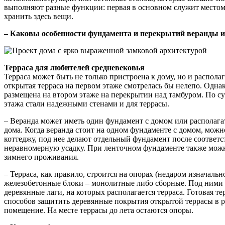
выполняют разные функции: первая в основном служит местом 
хранить здесь вещи.
– Каковы особенности фундамента и перекрытий веранды и
Терраса для любителей средневековья
Терраса может быть не только пристроена к дому, но и распола
открытая терраса на первом этаже смотрелась бы нелепо. Однак
размещена на втором этаже на перекрытии над тамбуром. По с
этажа стали надежными стенами и для террасы.
– Веранда может иметь один фундамент с домом или располагат
дома. Когда веранда стоит на одном фундаменте с домом, можно
коттеджу, под нее делают отдельный фундамент после соответс
неравномерную усадку. При ленточном фундаменте также можно
зимнего проживания.
– Терраса, как правило, строится на опорах (недаром изначальн
железобетонные блоки – монолитные либо сборные. Под ними де
деревянные лаги, на которых располагается терраса. Готовая т
способов защитить деревянные покрытия открытой террасы в р
помещение. На месте террасы до лета остаются опоры.