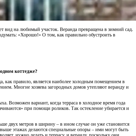
ет вид на любимый участок. Веранда превращена в зимний сад.
одумать: «Хорошо!» О том, как правильно обустроить в
родном коттедже?
нда, как правило, является наиболее холодным помещением в
щением. Многие хозяева загородных домов утепляют веранду и
а. Возможен вариант, когда терраса в холодное время года
ачиваются» при помощи роликов. Так остекление убирается и
льше двух метров в ширину – в ином случае он уже становится
и выше этажах делаются специальные опоры – ими могут быть
ляет, нужно делать и террасу, и веранду, поскольку они