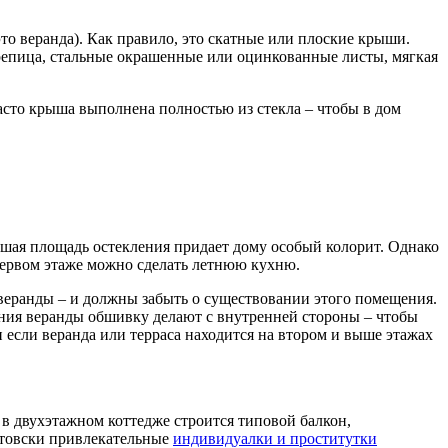
то веранда). Как правило, это скатные или плоские крыши.
репица, стальные окрашенные или оцинкованные листы, мягкая
Часто крыша выполнена полностью из стекла – чтобы в дом
ьшая площадь остекления придает дому особый колорит. Однако
 первом этаже можно сделать летнюю кухню.
ь веранды – и должны забыть о существовании этого помещения.
ения веранды обшивку делают с внутренней стороны – чтобы
 если веранда или терраса находится на втором и выше этажах
 в двухэтажном коттедже строится типовой балкон,
ертовски привлекательные
индивидуалки и проститутки