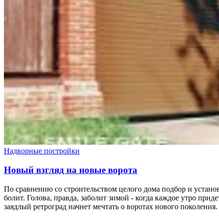
Надворные постройки
Новый взгляд на новые ворота
По сравнению со строительством целого дома подбор и установк
болит. Голова, правда, заболит зимой - когда каждое утро пр
заядлый ретроград начнет мечтать о воротах нового поколения.