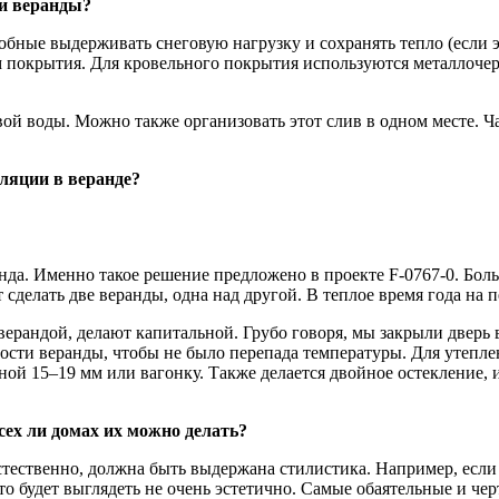
ши веранды?
бные выдерживать снеговую нагрузку и сохранять тепло (если э
 покрытия. Для кровельного покрытия используются металлоче
вой воды. Можно также организовать этот слив в одном месте. 
ляции в веранде?
нда. Именно такое решение предложено в проекте F-0767-0. Бол
 сделать две веранды, одна над другой. В теплое время года на
с верандой, делают капитальной. Грубо говоря, мы закрыли двер
ости веранды, чтобы не было перепада температуры. Для утепл
й 15–19 мм или вагонку. Также делается двойное остекление, и
сех ли домах их можно делать?
стественно, должна быть выдержана стилистика. Например, если
то будет выглядеть не очень эстетично. Самые обаятельные и ч