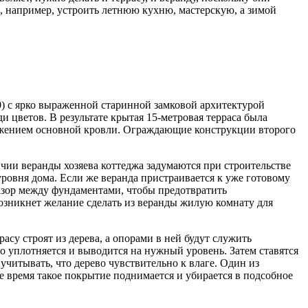
, например, устроить летнюю кухню, мастерскую, а зимой
-0) с ярко выраженной старинной замковой архитектурой
и цветов. В результате крытая 15-метровая терраса была
должением основной кровли. Ограждающие конструкции второго
чии веранды хозяева коттеджа задумаются при строительстве
 уровня дома. Если же веранда пристраивается к уже готовому
зазор между фундаментами, чтобы предотвратить
озникнет желание сделать из веранды жилую комнату для
расу строят из дерева, а опорами в ней будут служить
о уплотняется и выводится на нужный уровень. Затем ставятся
учитывать, что дерево чувствительно к влаге. Один из
 время такое покрытие поднимается и убирается в подсобное