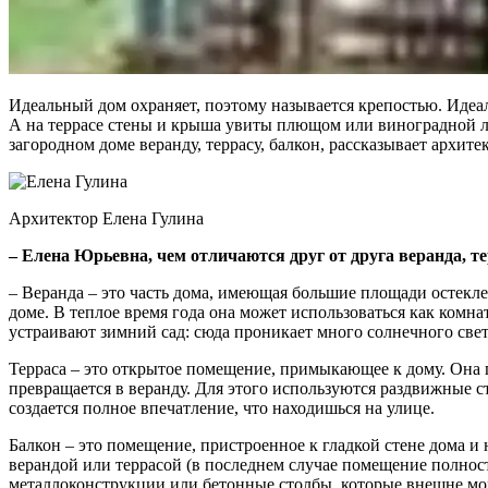
Идеальный дом охраняет, поэтому называется крепостью. Идеа
А на террасе стены и крыша увиты плющом или виноградной лоз
загородном доме веранду, террасу, балкон, рассказывает архите
Архитектор Елена Гулина
– Елена Юрьевна, чем отличаются друг от друга веранда, те
– Веранда – это часть дома, имеющая большие площади остеклен
доме. В теплое время года она может использоваться как комн
устраивают зимний сад: сюда проникает много солнечного свет
Терраса – это открытое помещение, примыкающее к дому. Она п
превращается в веранду. Для этого используются раздвижные 
создается полное впечатление, что находишься на улице.
Балкон – это помещение, пристроенное к гладкой стене дома и
верандой или террасой (в последнем случае помещение полнос
металлоконструкции или бетонные столбы, которые внешне можн