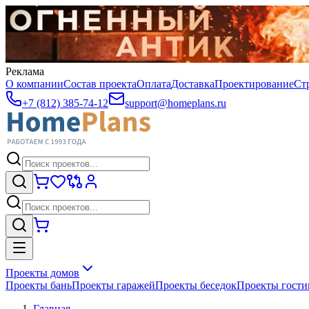
Реклама
О компании
Состав проекта
Оплата
Доставка
Проектирование
Ст
+7 (812) 385-74-12
support@homeplans.ru
Проекты домов
Проекты бань
Проекты гаражей
Проекты беседок
Проекты гост
Главная