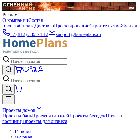
Реклама
О компании
Состав
проекта
Оплата
Доставка
Проектирование
Строительство
Журнал
+7 (812) 385-74-12
support@homeplans.ru
Проекты домов
Проекты бань
Проекты гаражей
Проекты беседок
Проекты
гостиниц
Проекты для бизнеса
Главная
/
Журнал