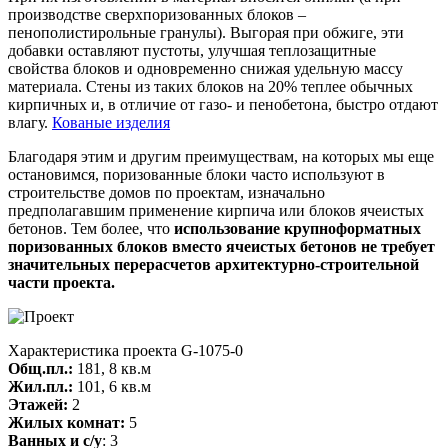
производстве сверхпоризованных блоков –
пенополистирольные гранулы). Выгорая при обжиге, эти
добавки оставляют пустоты, улучшая теплозащитные
свойства блоков и одновременно снижая удельную массу
материала. Стены из таких блоков на 20% теплее обычных
кирпичных и, в отличие от газо- и пенобетона, быстро отдают
влагу.
Кованые изделия
Благодаря этим и другим преимуществам, на которых мы еще
остановимся, поризованные блоки часто используют в
строительстве домов по проектам, изначально
предполагавшим применение кирпича или блоков ячеистых
бетонов. Тем более, что
использование крупноформатных
поризованных блоков вместо ячеистых бетонов не требует
значительных перерасчетов архитектурно-строительной
части проекта.
Характеристика проекта G-1075-0
Общ.пл.:
181, 8 кв.м
Жил.пл.:
101, 6 кв.м
Этажей:
2
Жилых комнат:
5
Ванных и с/у
: 3