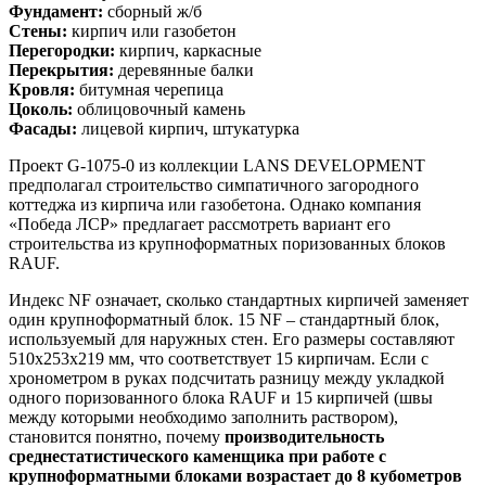
Фундамент:
сборный ж/б
Стены:
кирпич или газобетон
Перегородки:
кирпич, каркасные
Перекрытия:
деревянные балки
Кровля:
битумная черепица
Цоколь:
облицовочный камень
Фасады:
лицевой кирпич, штукатурка
Проект G-1075-0 из коллекции LANS DEVELOPMENT
предполагал строительство симпатичного загородного
коттеджа из кирпича или газобетона. Однако компания
«Победа ЛСР» предлагает рассмотреть вариант его
строительства из крупноформатных поризованных блоков
RAUF.
Индекс NF означает, сколько стандартных кирпичей заменяет
один крупноформатный блок. 15 NF – стандартный блок,
используемый для наружных стен. Его размеры составляют
510х253х219 мм, что соответствует 15 кирпичам. Если с
хронометром в руках подсчитать разницу между укладкой
одного поризованного блока RAUF и 15 кирпичей (швы
между которыми необходимо заполнить раствором),
становится понятно, почему
производительность
среднестатистического каменщика при работе с
крупноформатными блоками возрастает до 8 кубометров