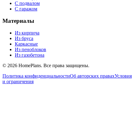
С подвалом
С гаражом
Материалы
Из кирпича
Из бруса
Каркасные
Из пеноблоков
Из газобетона
©
2026
HomePlans
. Все права защищены.
Политика конфиденциальности
Об авторских правах
Условия
и ограничения