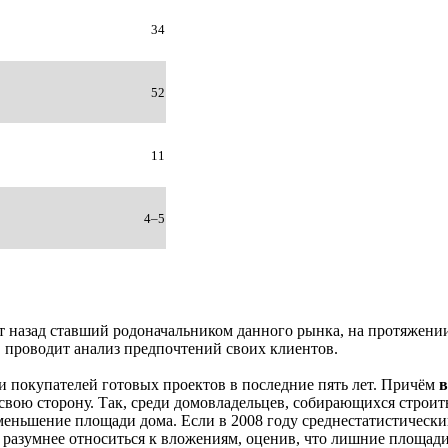
34
52
11
4–5
азад ставший родоначальником данного рынка, на протяжении в
и проводит анализ предпочтений своих клиентов.
 покупателей готовых проектов в последние пять лет. Причём
в
свою сторону. Так, среди домовладельцев, собирающихся строит
еньшение площади дома. Если в 2008 году среднестатистический 
 разумнее относиться к вложениям, оценив, что лишние площади