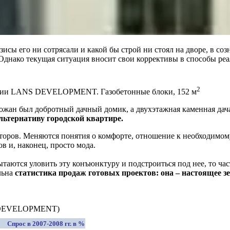
исы его ни сотрясали и какой бы строй ни стоял на дворе, в со
Однако текущая ситуация вносит свои коррективы в способы реа
2
екции LANS DEVELOPMENT. Газобетонные блоки, 152 м
ожан был добротный дачный домик, а двухэтажная каменная дач
ьтернативу городской квартире.
акторов. Меняются понятия о комфорте, отношение к необходимо
в и, наконец, просто мода.
таются уловить эту конъюнктуру и подстроиться под нее, то ча
льна
статистика продаж готовых проектов: она – настоящее зе
NS DEVELOPMENT)
Спрос в 2007-2008 гг. в %