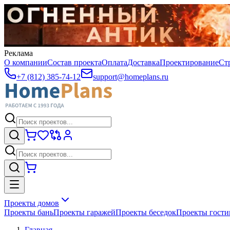
Реклама
О компании
Состав проекта
Оплата
Доставка
Проектирование
Ст
+7 (812) 385-74-12
support@homeplans.ru
Проекты домов
Проекты бань
Проекты гаражей
Проекты беседок
Проекты гост
Главная