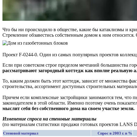
Что бы ни происходило в обществе, какие бы катаклизмы и криз
Стремление обзавестись собственным домом к ним относится. 
Проект F-0244-0. Один из самых популярных проектов колл
Если при советском строе пределом мечтаний большинства гор
рассматривают загородный коттедж как вполне реальную ал
То, каким должен быть этот коттедж, зависит от множества ф
строительства, ассортимент доступных строительных материало
Причем если комплексные застройщики занимаются тем, что пы
законодателем в этой области. Именно поэтому очень показате
мыслит себя без собственного дома на своем участке земли.
Изменение спроса на стеновые материалы
(по материалам статистики продажи готовых проектов LA
Стеновой материал
Спрос в 2003 г. в %