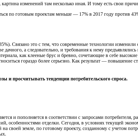
, картина изменений там несколько иная. И тому есть свои прич
ться по готовым проектам меньше — 17% в 2017 году против 43%
 35%). Связано это с тем, что современные технологии изменили
 дачного, а следовательно, и требования к нему предъявлялись 
ериала, как клееные брус и бревно, сочетающие в себе высокие
относиться гораздо более серьезно. Как результат — повышение с
озы и просчитывать тенденции потребительского спроса.
ляется и пополняется в соответствии с запросами потребителя,
ий, особенностями отделки. Сегодня, в условиях текущей эконо
на своей земле, по готовому проекту, созданному с учетом пот
ых.