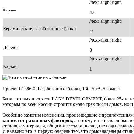
//text-align: right;
Кирпич
47
//text-align: right;
Керамические, газобетонные блоки
42
//text-align: right;
Дерево
8
//text-align: right;
Каркас
1
2
Проект J-1386-0. Газобетонные блоки, 130, 5 м
, 5 комнат
Банк готовых проектов LANS DEVELOPMENT, более 25-ти лет н
которым по всей России строится около трех тысяч домов, но 
Особенно заметны изменения, произошедшие с предпочтениями
зависел от различных факторов,
а потому и направлен был в 
стеновые материалы, общим местом за последние годы стало ум
И вызвано это в первую очередь тем, что домовладельцы стали