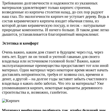
Требованию долговечности и надежности из указанных
материалов удовлетворяет только кирпич: строения,
возведенные из кирпича столетия назад, до сих пор радуют
наш глаз. По экологичности кирпич не уступает дереву. Ведь в
состав керамического кирпича входит обычная глина, из
которой делаю керамическую посуду, и песок – натуральные
природные компоненты. И ничего больше. В таком доме легко
дышится, устанавливается благоприятный микроклимат.
Эстетика и комфорт
Очень важно, каким дом станет в будущем: через год, через
пять лет. Будет ли он тихой и уютной гаванью для своего
владельца или источником головной боли? Важно, какие
эксплуатационные преимущества предоставляет тот или иной
материал. Один материал через некоторое время может начать
доставлять неприятности, требуя от хозяина сил, времени и
денег, а другой – на долгие годы заставит забыть счастливого
владельца о каких-либо заботах. Что это за материалы? Уже
упоминавшиеся кирпич, некоторые варианты деревянного
строительства и, возможно, газобетон.
Материал необходимо подбирать так, чтобы будущий дом