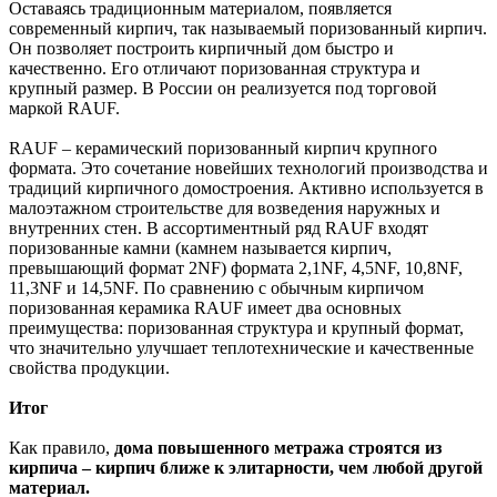
Оставаясь традиционным материалом, появляется
современный кирпич, так называемый поризованный кирпич.
Он позволяет построить кирпичный дом быстро и
качественно. Его отличают поризованная структура и
крупный размер. В России он реализуется под торговой
маркой RAUF.
RAUF – керамический поризованный кирпич крупного
формата. Это сочетание новейших технологий производства и
традиций кирпичного домостроения. Активно используется в
малоэтажном строительстве для возведения наружных и
внутренних стен. В ассортиментный ряд RAUF входят
поризованные камни (камнем называется кирпич,
превышающий формат 2NF) формата 2,1NF, 4,5NF, 10,8NF,
11,3NF и 14,5NF. По сравнению с обычным кирпичом
поризованная керамика RAUF имеет два основных
преимущества: поризованная структура и крупный формат,
что значительно улучшает теплотехнические и качественные
свойства продукции.
Итог
Как правило,
дома повышенного метража строятся из
кирпича – кирпич ближе к элитарности, чем любой другой
материал.