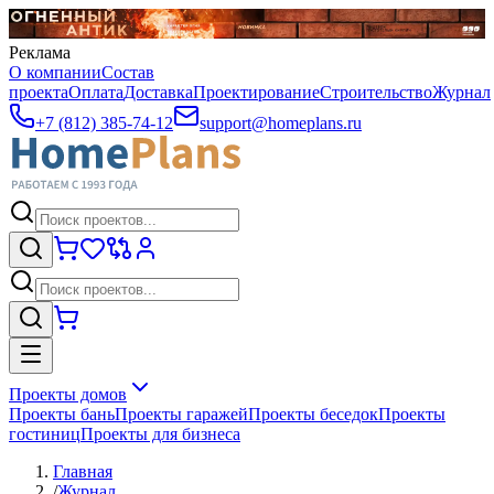
Реклама
О компании
Состав
проекта
Оплата
Доставка
Проектирование
Строительство
Журнал
+7 (812) 385-74-12
support@homeplans.ru
Проекты домов
Проекты бань
Проекты гаражей
Проекты беседок
Проекты
гостиниц
Проекты для бизнеса
Главная
/
Журнал