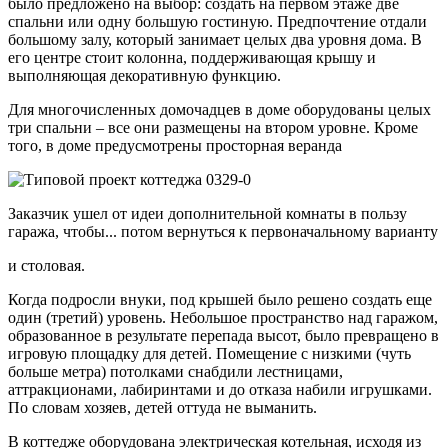
было предложено на выбор: создать на первом этаже две
спальни или одну большую гостиную. Предпочтение отдали
большому залу, который занимает целых два уровня дома. В
его центре стоит колонна, поддерживающая крышу и
выполняющая декоративную функцию.
Для многочисленных домочадцев в доме оборудованы целых
три спальни – все они размещены на втором уровне. Кроме
того, в доме предусмотрены просторная веранда
Заказчик ушел от идеи дополнительной комнаты в пользу
гаража, чтобы... потом вернуться к первоначальному варианту
и столовая.
Когда подросли внуки, под крышей было решено создать еще
один (третий) уровень. Небольшое пространство над гаражом,
образованное в результате перепада высот, было превращено в
игровую площадку для детей. Помещение с низкими (чуть
больше метра) потолками снабдили лестницами,
аттракционами, лабиринтами и до отказа набили игрушками.
По словам хозяев, детей оттуда не выманить.
В коттедже оборудована электрическая котельная, исходя из