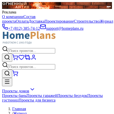
Реклама
О компании
Состав
проекта
Оплата
Доставка
Проектирование
Строительство
Журнал
+7 (812) 385-74-12
support@homeplans.ru
Проекты домов
Проекты бань
Проекты гаражей
Проекты беседок
Проекты
гостиниц
Проекты для бизнеса
Главная
/
Журнал