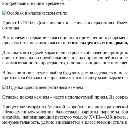
востребованы нашим временем.
Проект L-1109-0. Дом в лучших классических традициях. Имее
ротонды
Вот почему о термине «классицизм» в применении к современ
проекты с элементами классики,
стоит выделить стиль домов
Для таких коттеджей характерно строгое соблюдение принцип
ориентированы на преобладание в планах прямолинейных и че
взаимосвязанность пространств, и четкое зонирование помеще
В большинстве случаев выбор будущих домовладельцев в польз
приходится буквально «превращать» в классику маловыразител
Отделка цоколя камнем – часто используемый прием. Из совр
Процесс метаморфозы безликой «коробки» в аристократический
«белокаменные» колонны, балюстрады, карнизы, парапеты, бар
ансамбль, напоминающий русскую усадьбу XVIII—XIX веков. А 
монументальность, удачно вписывается в классический стиль и