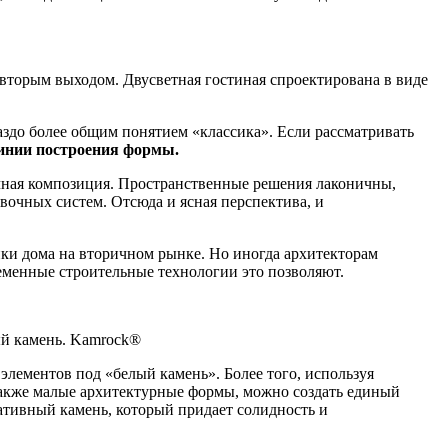
вторым выходом. Двусветная гостиная спроектирована в виде
здо более общим понятием «классика». Если рассматривать
линии построения формы.
чная композиция. Пространственные решения лаконичны,
очных систем. Отсюда и ясная перспектива, и
пки дома на вторичном рынке. Но иногда архитекторам
ременные строительные технологии это позволяют.
ый камень. Kamrock®
лементов под «белый камень». Более того, используя
также малые архитектурные формы, можно создать единый
ативный камень, который придает солидность и