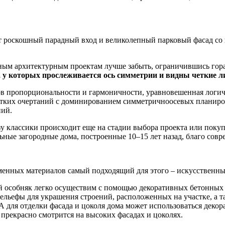
т роскошный парадный вход и великолепный парковый фасад со 
ным архитектурным проектам лучше забыть, ограничившись гора
, у которых прослеживается ось симметрии и видны четкие 
ов пропорциональности и гармоничности, уравновешенная логи
тких очертаний с доминированием симметрично­осевых планиров
ний.
у классики происходит еще на стадии выбора проекта или поку
ьные загородные дома, построенные 10–15 лет назад, благо сов
еменных материалов самый подходящий для этого – искусственн
 особняк легко осуществим с помощью декоративных бетонных э
ельефы для украшения строений, расположенных на участке, а 
для отделки фасада и цоколя дома может использоваться декор
 прекрасно смотрится на высоких фасадах и цоколях.