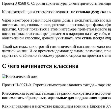
Проект J-0568-0. Строгая архитектура, симметричность планир
Когда застройщики стремятся следовать
не столько духу, скол
Через некоторое время после сдачи дома в эксплуатацию его вл
листья аканта, головы львов, розетки и кессоны, дельфины, сф
приятно. Стоит появиться в этом интерьере приметам нового в
воссозданная классика превращается в пародию на саму себя, и
облегченной классике, должен учитывать, что
стиль всегда буд
Такой коттедж, как строгий гимназический наставник, мало-пом
частной жизни. И со временем домовладельцам, возможно, прид
судить по стабильно высокому уровню спроса на проекты с эле
С чего начинается классика
Проект H-0971-0. Строгая симметрия главного фасада – характ
Классическая эстетика выходит за рамки конкретного историче
понимались образцовые, идеальные для подражания произве
Как направление в искусстве классицизм возник в Европе в XVI