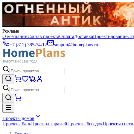
Реклама
О компании
Состав проекта
Оплата
Доставка
Проектирование
Ст
+7 (812) 385-74-12
support@homeplans.ru
Проекты домов
Проекты бань
Проекты гаражей
Проекты беседок
Проекты гост
Главная