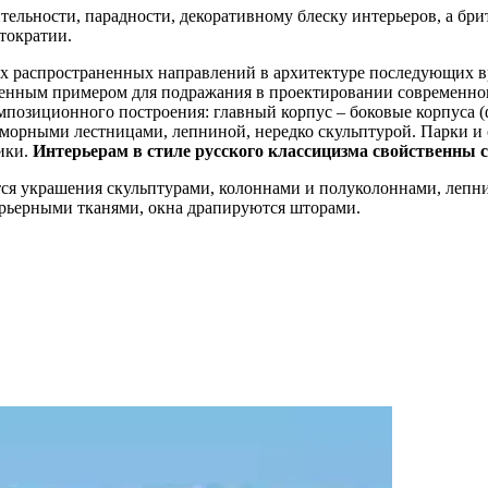
ельности, парадности, декоративному блеску интерьеров, а бри
тократии.
ых распространенных направлений в архитектуре последующих вр
менным примером для подражания в проектировании современного
позиционного построения: главный корпус – боковые корпуса (ф
аморными лестницами, лепниной, нередко скульптурой. Парки и 
ики.
Интерьерам в стиле русского классицизма свойственны 
аются украшения скульптурами, колоннами и полуколоннами, леп
рьерными тканями, окна драпируются шторами.