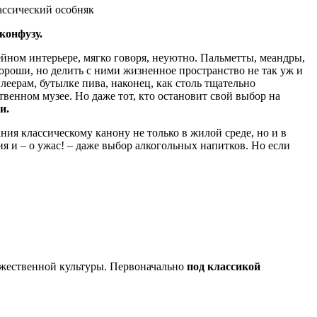
ассический особняк
конфузу.
ейном интерьере, мягко говоря, неуютно. Пальметты, меандры,
хороши, но делить с ними жизненное пространство не так уж и
еерам, бутылке пива, наконец, как столь тщательно
твенном музее. Но даже тот, кто остановит свой выбор на
и.
ния классическому канону не только в жилой среде, но и в
я и – о ужас! – даже выбор алкогольных напитков. Но если
дожественной культуры. Первоначально
под классикой