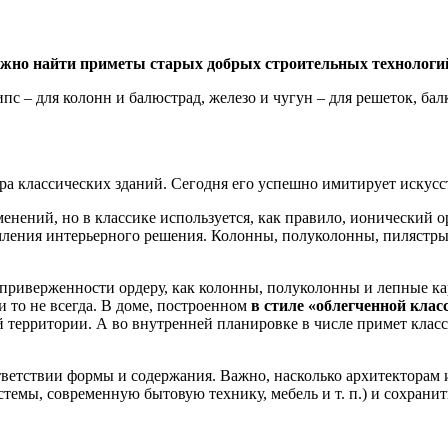
ожно найти приметы старых добрых строительных технологи
с – для колонн и балюстрад, железо и чугун – для решеток, бал
ора классических зданий. Сегодня его успешно имитирует искус
нений, но в классике используется, как правило, ионический ор
ления интерьерного решения. Колонны, полуколонны, пилястры, 
приверженности ордеру, как колонны, полуколонны и лепные кар
и то не всегда. В доме, построенном
в стиле «облегченной клас
 территории. А во внутренней планировке в числе примет класс
тветствии формы и содержания. Важно, насколько архитекторам
емы, современную бытовую технику, мебель и т. п.) и сохранит