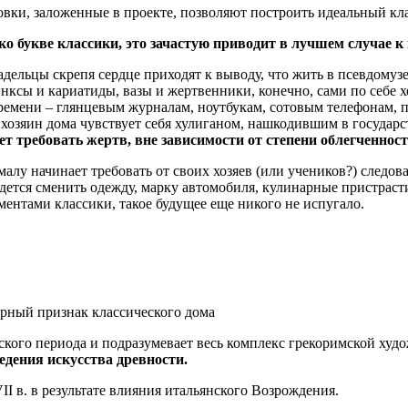
овки, заложенные в проекте, позволяют построить идеальный кл
ько букве классики, это зачастую приводит в лучшем случае к 
адельцы скрепя сердце приходят к выводу, что жить в псевдомуз
инксы и кариатиды, вазы и жертвенники, конечно, сами по себе 
ремени – глянцевым журналам, ноутбукам, сотовым телефонам, пл
 хозяин дома чувствует себя хулиганом, нашкодившим в государс
ет требовать жертв, вне зависимости от степени облегченност
алу начинает требовать от своих хозяев (или учеников?) следова
ется сменить одежду, марку автомобиля, кулинарные пристрасти
ментами классики, такое будущее еще никого не испугало.
ерный признак классического дома
ского периода и подразумевает весь комплекс греко­римской ху
дения искусства древности.
I в. в результате влияния итальянского Возрождения.