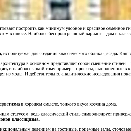
итывает построить как минимум удобное и красивое семейное гне
этом в плюсе. Наиболее беспроигрышный вариант – дом в класси
, используемая для создания классического облика фасада. Kam
 архитектура в основном представляет собой смешение стилей – 
ции,
и наиболее яркий тому пример – проекты, выполненные в кл
дет из моды. И действительно, аналитические исследования пока
ерватизма в хорошем смысле, тонкого вкуса хозяина дома.
льным статусом, ведь классический стиль символизирует привер
нонов классицизма.
нкциональным делением на гостиные, приемные залы, столовые,