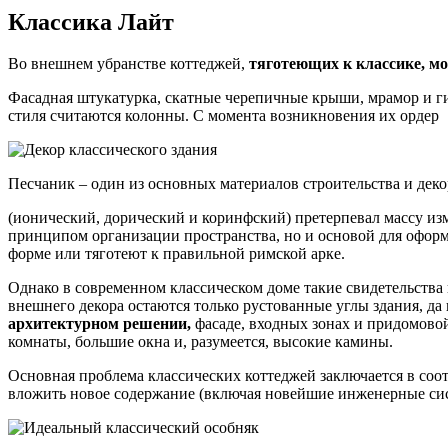
Классика Лайт
Во внешнем убранстве коттеджей,
тяготеющих к классике, м
Фасадная штукатурка, скатные черепичные крыши, мрамор и гип
стиля считаются колонны. С момента возникновения их ордер
Песчаник – один из основных материалов строительства и дек
(ионический, дорический и коринфский) претерпевал массу изме
принципом организации пространства, но и основой для оформ
форме или тяготеют к правильной римской арке.
Однако в современном классическом доме такие свидетельства 
внешнего декора остаются только рустованные углы здания, да 
архитектурном решении,
фасаде, входных зонах и придомовой
комнаты, большие окна и, разумеется, высокие камины.
Основная проблема классических коттеджей заключается в соо
вложить новое содержание (включая новейшие инженерные сист