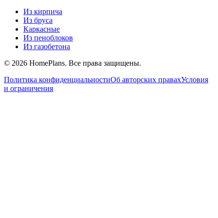
Из кирпича
Из бруса
Каркасные
Из пеноблоков
Из газобетона
©
2026
HomePlans
. Все права защищены.
Политика конфиденциальности
Об авторских правах
Условия
и ограничения