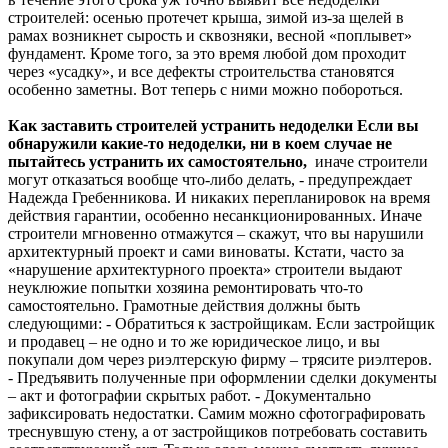
строителей: осенью протечет крыша, зимой из-за щелей в
рамах возникнет сырость и сквозняки, весной «поплывет»
фундамент. Кроме того, за это время любой дом проходит
через «усадку», и все дефекты строительства становятся
особенно заметны. Вот теперь с ними можно побороться.
Как заставить строителей устранить недоделки
Если вы
обнаружили какие-то недоделки, ни в коем случае не
пытайтесь устранить их самостоятельно,
иначе строители
могут отказаться вообще что-либо делать, - предупреждает
Надежда Гребенникова. И никаких перепланировок на время
действия гарантии, особенно несанкционированных. Иначе
строители мгновенно отмажутся – скажут, что вы нарушили
архитектурный проект и сами виноваты. Кстати, часто за
«нарушение архитектурного проекта» строители выдают
неуклюжие попытки хозяина ремонтировать что-то
самостоятельно. Грамотные действия должны быть
следующими: - Обратиться к застройщикам. Если застройщик
и продавец – не одно и то же юридическое лицо, и вы
покупали дом через риэлтерскую фирму – трясите риэлтеров.
- Предъявить полученные при оформлении сделки документы
– акт и фотографии скрытых работ. - Документально
зафиксировать недостатки. Самим можно сфотографировать
треснувшую стену, а от застройщиков потребовать составить