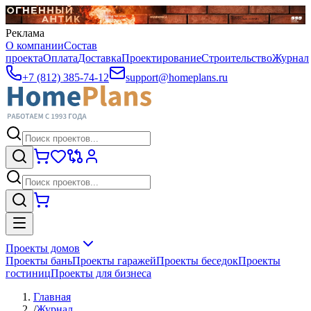
Реклама
О компании
Состав
проекта
Оплата
Доставка
Проектирование
Строительство
Журнал
+7 (812) 385-74-12
support@homeplans.ru
Проекты домов
Проекты бань
Проекты гаражей
Проекты беседок
Проекты
гостиниц
Проекты для бизнеса
Главная
/
Журнал