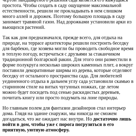
простота. Чтобы создать в саду ощущение максимальной
естественности, решили не прокладывать в нем слишком
много аллей и дорожек. Поэтому большую площадь в саду
занимает травяной газон. Над дорожками установили арки из
вьющихся растений.
Так как дом предназначался, прежде всего, для отдыха на
природе, на террасе архитекторы решили построить беседку
для барбекю, где хозяева могли бы проводить свободное время
в теплую погоду, встречаться с друзьями за стаканчиком
традиционной болгарской ракии. Для этого они разместили в
форме полукруга несколько широких каменных плит, а вокруг
поставили декоративные ширмы из дерева, которые отделяют
беседку от остального пространства сада. Для любителей
уединенного отдыха в дальнем углу сада установили скамью в
старинном стиле на витых чугунных ножках, где летом
можно будет посидеть под сенью раскидистых деревьев,
почитать книгу или просто подумать на лоне природы.
Но главным полем для фантазии дизайнеров стал интерьер
дома. Глядя на здание снаружи, мы никогда не сможем
догадаться, что же ожидает нас внутри. Но
достаточно лишь
войти в дом, чтобы уже с порога погрузиться в его
приятную, уютную атмосферу.