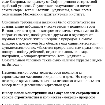
селе Бистрица, неподалеку от Софии, решили создать свой
«райский уголок». Осуществить задуманное им помогли
архитекторы Петр и Кветуше Бурджиевы, в свое время
окончившие Московский архитектурный институт.
Основным требованием заказчика было строительство на
сравнительно небольшом участке земли у подножия горы
Витоша летнего дома, в котором все члены семьи смогли бы
собраться вместе, пообщаться с друзьями и отдохнуть от
шумной городской жизни наедине с природой. Помимо
комфорта, дом должен был обладать еще одним качеством –
функциональностью. «Заказчик предоставил нам практически
полную свободу действий, ограничив лишь площадь
постройки, – говорит архитектор Петр Бурджиев. –
Обязательным условием также было наличие террасы с видом
на Витошу».
Первоначально проект архитекторов предполагал
строительство массивного кирпичного дома. Но спустя
некоторое время планы заказчика несколько изменились: его
выбор пал на деревянный каркасный дом.
Выбор новой конструкции был обусловлен сокращением
сроков строительства
и количества «мокрых» процессов.