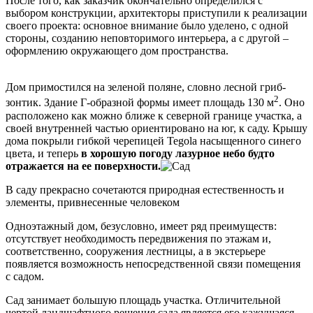
После того, как заказчик окончательно определился с
выбором конструкции, архитекторы приступили к реализации
своего проекта: основное внимание было уделено, с одной
стороны, созданию неповторимого интерьера, а с другой –
оформлению окружающего дом пространства.
Дом примостился на зеленой поляне, словно лесной гриб-
2
зонтик. Здание Г-образной формы имеет площадь 130 м
. Оно
расположено как можно ближе к северной границе участка, а
своей внутренней частью ориентировано на юг, к саду. Крышу
дома покрыли гибкой черепицей Tegola насыщенного синего
цвета, и теперь
в хорошую погоду лазурное небо будто
отражается на ее поверхности.
В саду прекрасно сочетаются природная естественность и
элементы, привнесенные человеком
Одноэтажный дом, безусловно, имеет ряд преимуществ:
отсутствует необходимость передвижения по этажам и,
соответственно, сооружения лестницы, а в экстерьере
появляется возможность непосредственной связи помещения
с садом.
Сад занимает большую площадь участка. Отличительной
чертой ландшафтного решения сада является его кажущаяся