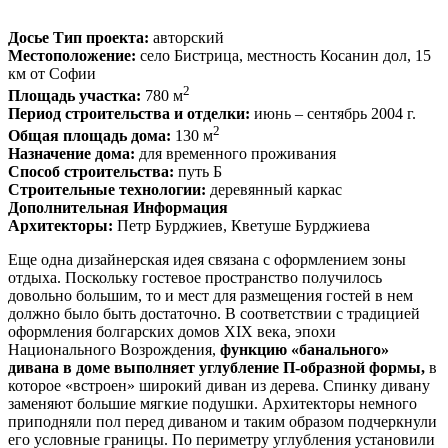
Досье
Тип проекта:
авторский
Местоположение:
село Бистрица, местность Косанин дол, 15
км от Софии
2
Площадь участка:
780 м
Период строительства и отделки:
июнь – сентябрь 2004 г.
2
Общая площадь дома:
130 м
Назначение дома:
для временного проживания
Способ строительства:
путь Б
Строительные технологии:
деревянный каркас
Дополнительная Информация
Архитекторы:
Петр Бурджиев, Кветуше Бурджиева
Еще одна дизайнерская идея связана с оформлением зоны
отдыха. Поскольку гостевое пространство получилось
довольно большим, то и мест для размещения гостей в нем
должно было быть достаточно. В соответствии с традицией
оформления болгарских домов XIX века, эпохи
Национального Возрождения,
функцию «банального»
дивана в доме выполняет углубление П-образной формы,
в
которое «встроен» широкий диван из дерева. Спинку дивану
заменяют большие мягкие подушки.
Архитекторы немного
приподняли пол перед диваном и таким образом подчеркнули
его условные границы. По периметру углубления установили