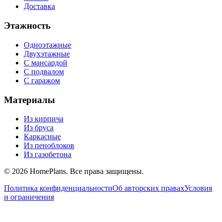
Доставка
Этажность
Одноэтажные
Двухэтажные
С мансардой
С подвалом
С гаражом
Материалы
Из кирпича
Из бруса
Каркасные
Из пеноблоков
Из газобетона
©
2026
HomePlans
. Все права защищены.
Политика конфиденциальности
Об авторских правах
Условия
и ограничения