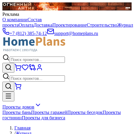
Реклама
О компании
Состав
проекта
Оплата
Доставка
Проектирование
Строительство
Журнал
+7 (812) 385-74-12
support@homeplans.ru
Проекты домов
Проекты бань
Проекты гаражей
Проекты беседок
Проекты
гостиниц
Проекты для бизнеса
Главная
/
Журнал