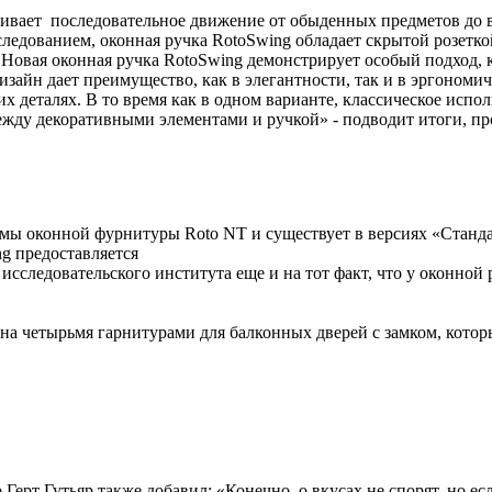
ивает последовательное движение от обыденных предметов до в
следованием, оконная ручка RotoSwing обладает скрытой розет
 Новая оконная ручка RotoSwing демонстрирует особый подход, 
зайн дает преимущество, как в элегантности, так и в эргоном
х деталях. В то время как в одном варианте, классическое испол
между декоративными элементами и ручкой» - подводит итоги, пр
мы оконной фурнитуры Roto NT и существует в версиях «Стандарт
g предоставляется
исследовательского института еще и на тот факт, что у оконно
а четырьмя гарнитурами для балконных дверей с замком, котор
ерт Гутьяр также добавил: «Конечно, о вкусах не спорят, но есл