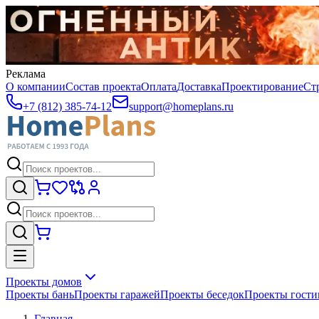
Реклама
О компании
Состав проекта
Оплата
Доставка
Проектирование
Ст
+7 (812) 385-74-12
support@homeplans.ru
Проекты домов
Проекты бань
Проекты гаражей
Проекты беседок
Проекты гост
Главная