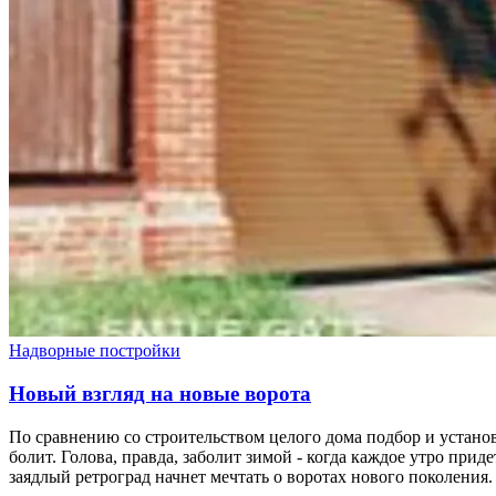
Надворные постройки
Новый взгляд на новые ворота
По сравнению со строительством целого дома подбор и установк
болит. Голова, правда, заболит зимой - когда каждое утро пр
заядлый ретроград начнет мечтать о воротах нового поколения.