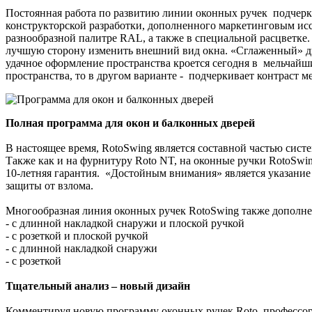
Постоянная работа по развитию линии оконных ручек подчерк
конструкторской разработки, дополненного маркетинговым ис
разнообразной палитре RAL, а также в специальной расцветке.
лучшую сторону изменить внешний вид окна. «Сглаженный» ди
удачное оформление пространства кроется сегодня в мельчайши
пространства, то в другом варианте - подчеркивает контраст 
Полная программа для окон и балконных дверей
В настоящее время, RotoSwing является составной частью систе
Также как и на фурнитуру Roto NT, на оконные ручки RotoSwin
10-летняя гарантия. «Достойным внимания» является указание 
защиты от взлома.
Многообразная линия оконных ручек RotoSwing также дополнен
- с длинной накладкой снаружи и плоской ручкой
- с розеткой и плоской ручкой
- с длинной накладкой снаружи
- с розеткой
Тщательный анализ – новый дизайн
Комментируя новую программу оконных ручек Roto, профессор Г