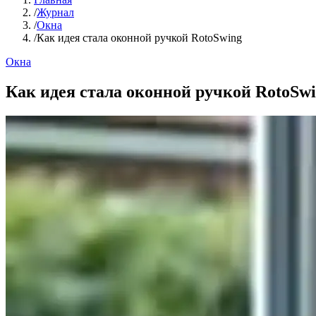
/
Журнал
/
Окна
/
Как идея стала оконной ручкой RotoSwing
Окна
Как идея стала оконной ручкой RotoSw