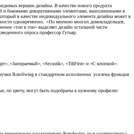
идимых вершин дизайна. В качестве нового продукта
кой и боковыми декоративными элементами, выполненными в
который в качестве индивидуального элемента дизайна может в
ичности одновременно. «По мнению многих домовладельцев,
нение «тон в тон» выделяет дизайн остальной части
оведенного опроса профессор Гутьяр.
», «Запираемый», «Secustik», «TiltFirst» и «С кнопкой».
й ручки RotoSwing в стандартном исполнении усилена функция
ые, по цвету, могут быть подобраны к нужному профилю:
и внимательно рассматривать RotoSwing, то в соответствии с