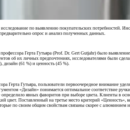
 исследование по выявлению покупательских потребностей. Инс
предварительно опрос и анализ полученных данных.
рофессора Герта Гутьяра (Prof. Dr. Gert Gutjahr) было выявлен
ентов об их личных предпочтениях, исследователями были сдел
 дизайн (61 %) и ценность (45 %).
ра Герта Гутьяра, пользователи первоочередное внимание уделя
гументом «Дизайн» понимается оптимальное соответствие ручки
определило явных фаворитов при выборе цвета. Клиенты в осно
кий цвет. Поставленный на третье место критерий «Ценность»,
которые по своим общим свойствам связаны скорее с алюминием 