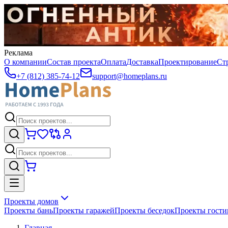
Реклама
О компании
Состав проекта
Оплата
Доставка
Проектирование
Ст
+7 (812) 385-74-12
support@homeplans.ru
Проекты домов
Проекты бань
Проекты гаражей
Проекты беседок
Проекты гост
Главная