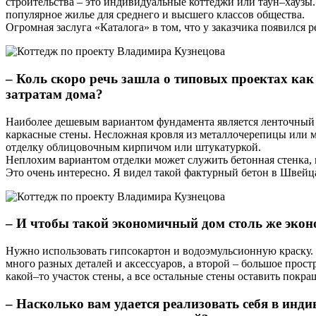
строительства – это индивидуальные коттеджи или таун–хаузы.
популярное жилье для среднего и высшего классов общества.
Огромная заслуга «Каталога» в том, что у заказчика появился
– Коль скоро речь зашла о типовых проектах как
затратам дома?
Наиболее дешевым вариантом фундамента является ленточный с
каркасные стены. Несложная кровля из металлочерепицы или м
отделку облицовочным кирпичом или штукатуркой.
Неплохим вариантом отделки может служить бетонная стенка, в
Это очень интересно. Я видел такой фактурный бетон в Швейц
– И чтобы такой экономичный дом столь же эко
Нужно использовать гипсокартон и водоэмульсионную краску. П
много разных деталей и аксессуаров, а второй – большое прос
какой–то участок стены, а все остальные стены оставить пок
– Насколько вам удается реализовать себя в инд