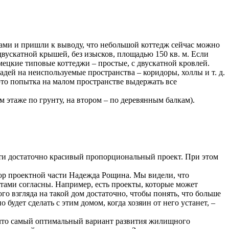
гами и пришли к выводу, что небольшой коттедж сейчас можно
й двускатной крышей, без изысков, площадью 150 кв. м. Если
мецкие типовые коттеджи – простые, с двускатной кровлей.
ей на неиспользуемые пространства – коридоры, холлы и т. д.
это попытка на малом пространстве выдержать все
 этаже по грунту, на втором – по деревянным балкам).
йти достаточно красивый пропорциональный проект. При этом
ор проектной части Надежда Рощина. Мы видели, что
ктами согласны. Например, есть проекты, которые может
о взгляда на такой дом достаточно, чтобы понять, что больше
будет сделать с этим домом, когда хозяин от него устанет, –
, что самый оптимальный вариант развития жилищного