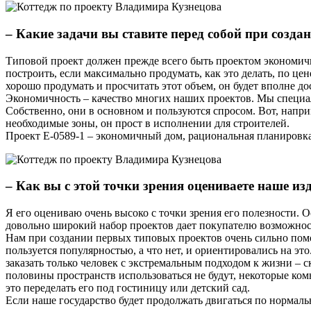
– Какие задачи вы ставите перед собой при созд
Типовой проект должен прежде всего быть проектом экономичн
построить, если максимально продумать, как это делать, по цен
хорошо продумать и просчитать этот объем, он будет вполне д
Экономичность – качество многих наших проектов. Мы специал
Собственно, они в основном и пользуются спросом. Вот, напри
необходимые зоны, он прост в исполнении для строителей.
Проект E-0589-1 – экономичный дом, рациональная планировка.
– Как вы с этой точки зрения оцениваете наше из
Я его оцениваю очень высоко с точки зрения его полезности.
довольно широкий набор проектов дает покупателю возможнос
Нам при создании первых типовых проектов очень сильно помо
пользуется популярностью, а что нет, и ориентировались на э
заказать только человек с экстремальным подходом к жизни – 
половины пространств использоваться не будут, некоторые комна
это переделать его под гостиницу или детский сад.
Если наше государство будет продолжать двигаться по норма