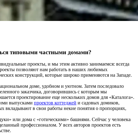
аться типовыми частными домами?
видуальные проекты, и мы этим активно занимаемся: всегда
проекты позволяют нам работать в наших любимых
еских конструкций, которые широко применяются на Западе.
рациональном доме, удобном и уютном. Затем последовало
еделенного заказчика, договорившись с которым мы
ршается проектирование еще нескольких домов для «Каталога».
скими выпусками
проектов коттеджей
и садовых домиков,
ых вкладывают в свои работы некие понятия о пропорциях,
ндуки» или дома с «готическими» башнями. Сейчас у человека
деланный профессионалом. У всех авторов проектов есть
стве.