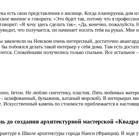
ека есть свои представления о жилище. Когда планируешь дом ил
свое мнение и говорить: «Это будет так, потому что я профессио
говорит: «Я хочу здесь сделать так». «Да, конечно, пожалуйста. Н
 увидит, что получается, он начинает носить тебя на руках. Мне
мы закончили на Невском очень интересный, достаточно авангар
 бы побоялся делать такой интерьер у себя дома. Там есть дост
ются. Спокойными получились только спальни. Все остальное – 
ранно, бетон. Не люблю синтетику, пластик. Пять любимых матери
 – шлифованный, булыжник, катаный морской). В интерьерах мн
е. Искусственный камень по стоимости приближается к настоящ
ь до создания архитектурной мастерской «Квадра
рантуре в Школе архитектуры города Нанси (Франция). В ходе у