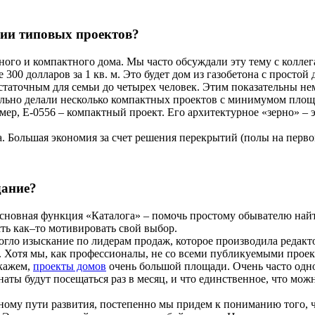
ании типовых проектов?
ого и компактного дома. Мы часто обсуждали эту тему с колле
е 300 долларов за 1 кв. м. Это будет дом из газобетона с просто
остаточным для семьи до четырех человек. Этим показательны не
ьно делали несколько компактных проектов с минимумом площад
мер, E-0556 – компактный проект. Его архитектурное «зерно» – 
 Большая экономия за счет решения перекрытий (полы на первом
дание?
 Основная функция «Каталога» – помочь простому обывателю на
ть как–то мотивировать свой выбор.
гло изыскание по лидерам продаж, которое производила редакт
то. Хотя мы, как профессионалы, не со всеми публикуемыми прое
скажем,
проекты домов
очень большой площади. Очень часто одног
ты будут посещаться раз в месяц, и что единственное, что можно 
льному пути развития, постепенно мы придем к пониманию того