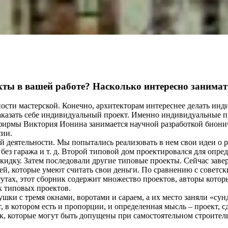
екты в вашей работе? Насколько интересно заним
сти мастерской. Конечно, архитекторам интереснее делать инди
 заказать себе индивидуальный проект. Именно индивидуальные 
фирмы Виктория Ионина занимается научной разработкой бионич
сии.
й деятельности. Мы попытались реализовать в нем свои идеи о 
 без гаража и т. д. Второй типовой дом проектировался для опр
кидку. Затем последовали другие типовые проекты. Сейчас заве
ей, которые умеют считать свои деньги. По сравнению с совет
тутах, этот сборник содержит множество проектов, авторы котор
х типовых проектов.
ушки с тремя окнами, воротами и сараем, а их место заняли «су
 в котором есть и пропорции, и определенная мысль – проект, с
к, которые могут быть допущены при самостоятельном строитель