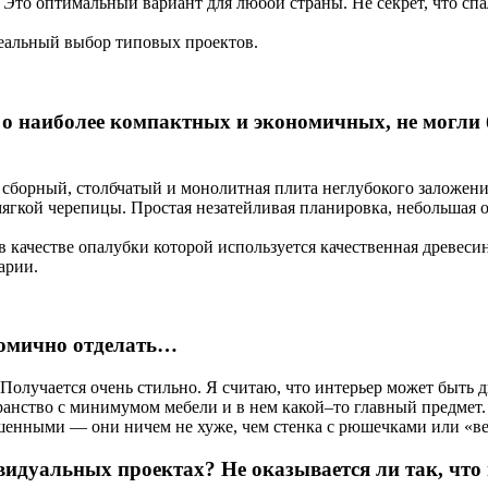
 Это оптимальный вариант для любой страны. Не секрет, что спа
 реальный выбор типовых проектов.
 о наиболее компактных и экономичных, не могли 
борный, столбчатый и монолитная плита неглубокого заложения
ягкой черепицы. Простая незатейливая планировка, небольшая о
 качестве опалубки которой используется качественная древесин
арии.
номично отделать…
олучается очень стильно. Я считаю, что интерьер может быть дв
транство с минимумом мебели и в нем какой–то главный предмет.
рашенными — они ничем не хуже, чем стенка с рюшечками или «в
ивидуальных проектах? Не оказывается ли так, ч