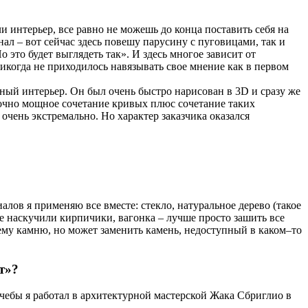
и интерьер, все равно не можешь до конца поставить себя на
нал – вот сейчас здесь повешу парусину с пуговицами, так и
о это будет выглядеть так». И здесь многое зависит от
 никогда не приходилось навязывать свое мнение как в первом
дный интерьер. Он был очень быстро нарисован в 3D и сразу же
аточно мощное сочетание кривых плюс сочетание таких
очень экстремально. Но характер заказчика оказался
алов я применяю все вместе: стекло, натуральное дерево (такое
е наскучили кирпичики, вагонка – лучше просто зашить все
ему камню, но может заменить камень, недоступный в каком–то
т»?
чебы я работал в архитектурной мастерской Жака Сбриглио в