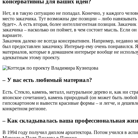
консервативны для ваших идей?
Нет, я в такую ситуацию не попадал. Конечно, у каждого челов
место заказчика. Тут возможны две позиции – либо навязывать 
будет». А есть вторая, более интеллигентная позиция. Заказчик 
заказчика – насколько он поймет, в чем состоит мысль. Если он
варианте.
Заказчик далеко не всегда консервативен. Например, недавно 
был предоставлен заказчику. Интерьер ему очень понравился. Я
материалов, которые в домашнем интерьере вообще не использу
адекватным этому проекту.
– У вас есть любимый материал?
Есть. Стекло, камень, металл, натуральное дерево и, как ни ст
японское сочетание), камень природный (он может быть любой
гипсокартоном и вывести красивые формы – и легче, и дешевл
конкретном регионе.
– Как складывалась ваша профессиональная жизн
В 1994 году получил диплом архитектора. Потом учился в аспи
Марселе и Поля Ландера в Париже.