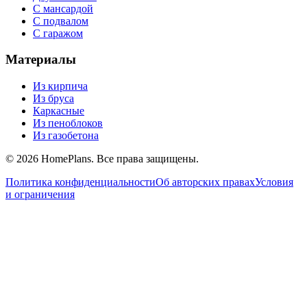
С мансардой
С подвалом
С гаражом
Материалы
Из кирпича
Из бруса
Каркасные
Из пеноблоков
Из газобетона
©
2026
HomePlans
. Все права защищены.
Политика конфиденциальности
Об авторских правах
Условия
и ограничения