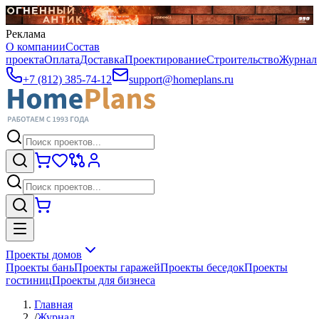
Реклама
О компании
Состав
проекта
Оплата
Доставка
Проектирование
Строительство
Журнал
+7 (812) 385-74-12
support@homeplans.ru
Проекты домов
Проекты бань
Проекты гаражей
Проекты беседок
Проекты
гостиниц
Проекты для бизнеса
Главная
/
Журнал