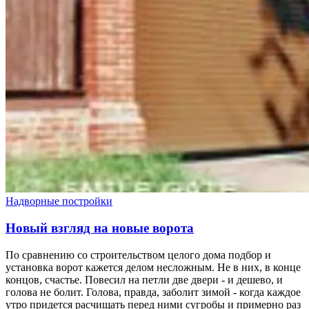
Надворные постройки
Новый взгляд на новые ворота
По сравнению со строительством целого дома подбор и
установка ворот кажется делом несложным. Не в них, в конце
концов, счастье. Повесил на петли две двери - и дешево, и
голова не болит. Голова, правда, заболит зимой - когда каждое
утро придется расчищать перед ними сугробы и примерно раз