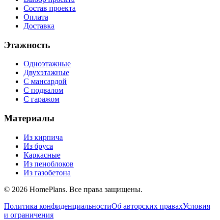
Состав проекта
Оплата
Доставка
Этажность
Одноэтажные
Двухэтажные
С мансардой
С подвалом
С гаражом
Материалы
Из кирпича
Из бруса
Каркасные
Из пеноблоков
Из газобетона
©
2026
HomePlans
. Все права защищены.
Политика конфиденциальности
Об авторских правах
Условия
и ограничения